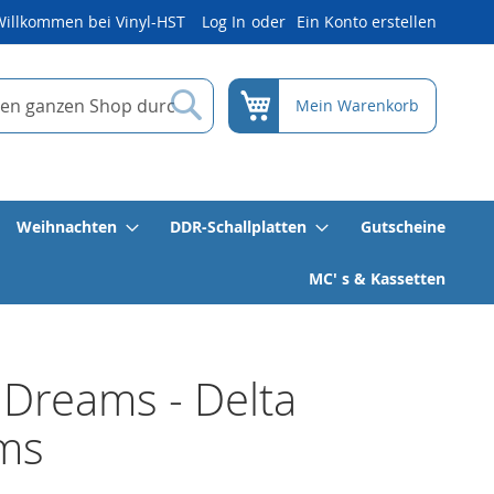
Willkommen bei Vinyl-HST
Log In
Ein Konto erstellen
Suche
Mein Warenkorb
Weihnachten
DDR-Schallplatten
Gutscheine
MC' s & Kassetten
 Dreams - Delta
ms