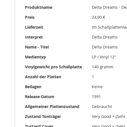
Informationen
Produktname
Delta Dreams - De
Preis
24,90 €
Lieferzeit
Im Schallplattenl
Interpret
Delta Dreams
Name - Titel
Delta Dreams
Medientyp
LP / Vinyl 12"
Vinylgewicht pro Schallplatte
140 gramm
Anzahl der Platten
1
Beilagen
Keine
Release-Datum
1991
Allgemeiner Plattenzustand
Gebraucht
Zustand Tonträger
Very Good + (Sehr 
Zustand Cover
Very Good + (Sehr 