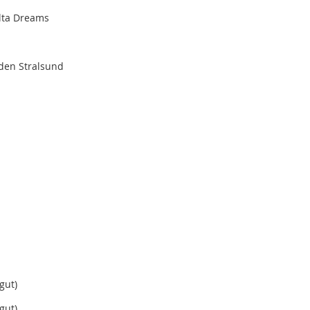
lta Dreams
aden Stralsund
gut)
gut)