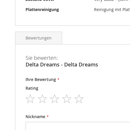
Plattenreinigung
Reinigung mit Pla
Bewertungen
Sie bewerten:
Delta Dreams - Delta Dreams
Ihre Bewertung
Rating
1
2
3
4
5
star
stars
stars
stars
stars
Nickname