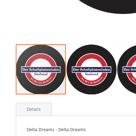
Skip
to
Details
the
beginning
of
the
Delta Dreams - Delta Dreams
images