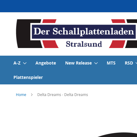
Direkt
zum
Inhalt
A-Z
Angebote
New Release
MTS
RSD
Plattenspieler
Home
Delta Dreams - Delta Dreams
Skip
to
the
end
of