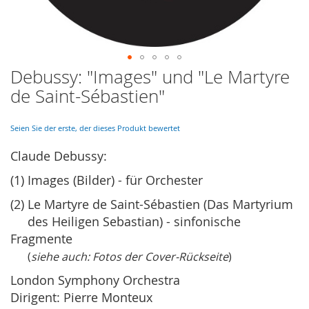
Debussy: "Images" und "Le Martyre
Skip
to
de Saint-Sébastien"
the
beginning
of
Seien Sie der erste, der dieses Produkt bewertet
the
Claude Debussy:
images
gallery
(1) Images (Bilder) - für Orchester
(2) Le Martyre de Saint-Sébastien (Das Martyrium
des Heiligen Sebastian) - sinfonische
Fragmente
(
siehe auch: Fotos der Cover-Rückseite
)
London Symphony Orchestra
Dirigent: Pierre Monteux