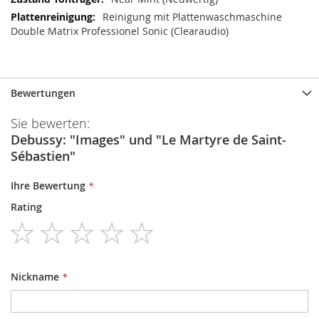
Reinigung mit Plattenwaschmaschine
Double Matrix Professionel Sonic (Clearaudio)
Bewertungen
Sie bewerten:
Debussy: "Images" und "Le Martyre de Saint-
Sébastien"
Ihre Bewertung
Rating
1
2
3
4
5
star
stars
stars
stars
stars
Nickname