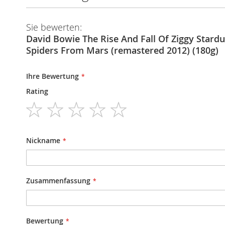
Sie bewerten:
David Bowie The Rise And Fall Of Ziggy Stard
Spiders From Mars (remastered 2012) (180g)
Ihre Bewertung
Rating
1
2
3
4
5
star
stars
stars
stars
stars
Nickname
Zusammenfassung
Bewertung