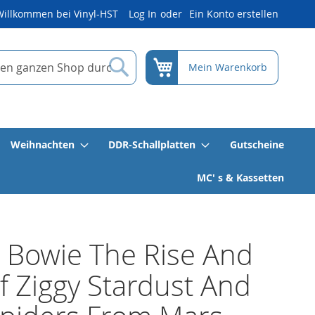
Willkommen bei Vinyl-HST
Log In
Ein Konto erstellen
Suche
Mein Warenkorb
Weihnachten
DDR-Schallplatten
Gutscheine
MC' s & Kassetten
 Bowie The Rise And
Of Ziggy Stardust And