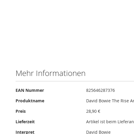
Skip
to
the
beginning
of
Mehr Informationen
the
images
gallery
Mehr
EAN Nummer
825646287376
Informationen
Produktname
David Bowie The Rise A
Preis
28,90 €
Lieferzeit
Artikel ist beim LIefera
Interpret
David Bowie