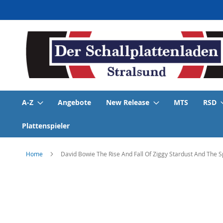
Direkt
zum
Inhalt
A-Z
Angebote
New Release
MTS
RSD
Plattenspieler
Home
David Bowie The Rise And Fall Of Ziggy Stardust And The 
Skip
to
the
end
of