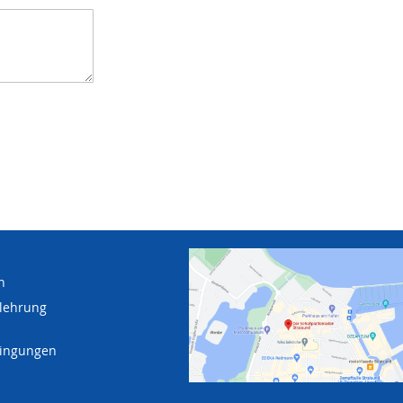
n
lehrung
dingungen