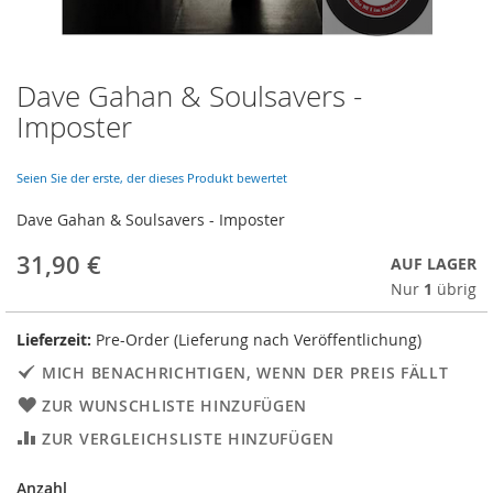
Dave Gahan & Soulsavers -
Skip
to
Imposter
the
beginning
of
Seien Sie der erste, der dieses Produkt bewertet
the
Dave Gahan & Soulsavers - Imposter
images
gallery
31,90 €
AUF LAGER
Nur
1
übrig
Lieferzeit:
Pre-Order (Lieferung nach Veröffentlichung)
MICH BENACHRICHTIGEN, WENN DER PREIS FÄLLT
ZUR WUNSCHLISTE HINZUFÜGEN
ZUR VERGLEICHSLISTE HINZUFÜGEN
Anzahl