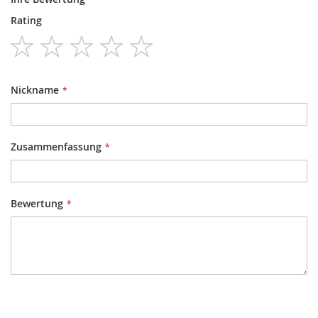
Rating
1
2
3
4
5
star
stars
stars
stars
stars
Nickname
Zusammenfassung
Bewertung