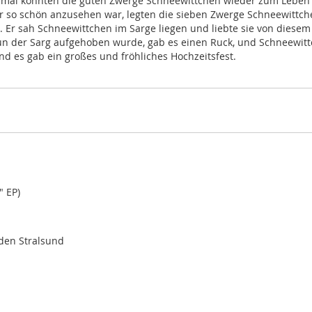
weimal konnten die guten Zwerge Schneewittchen wieder zum Leben 
ar so schön anzusehen war, legten die sieben Zwerge Schneewittch
. Er sah Schneewittchen im Sarge liegen und liebte sie von diesem 
 nun der Sarg aufgehoben wurde, gab es einen Ruck, und Schneew
und es gab ein großes und fröhliches Hochzeitsfest.
" EP)
aden Stralsund