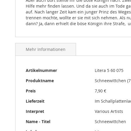
Aber auch dort stellte ihr die böse Königin nach. Z
Hilfe mehr finden lassen. Und da sie auch im Tode g
auf. Nach langer Zeit kam ein junger Prinz des Weges
trennen mochte, wollte er sie mit sich nehmen. Als
dann? Ja, dann erhielt die böse Königin ihre Strafe, 
Mehr Informationen
Mehr
Artikelnummer
Litera 5 60 075
Informationen
Produktname
Schneewittchen (7
Preis
7,90 €
Lieferzeit
Im Schallplattenl
Interpret
Various Artists
Name - Titel
Schneewittchen