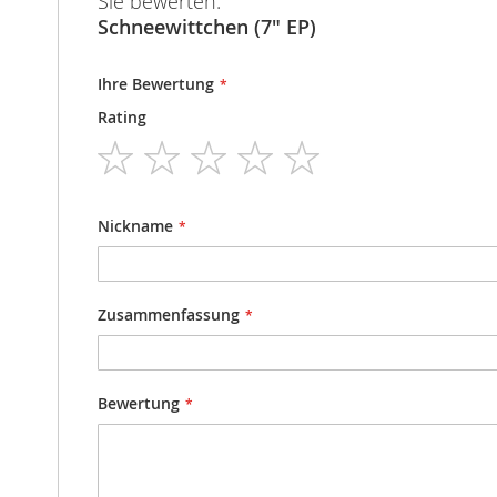
Sie bewerten:
Schneewittchen (7" EP)
Ihre Bewertung
Rating
1
2
3
4
5
star
stars
stars
stars
stars
Nickname
Zusammenfassung
Bewertung