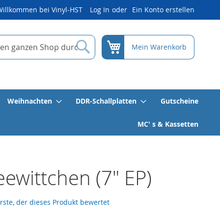
Willkommen bei Vinyl-HST
Log In
Ein Konto erstellen
Suche
Mein Warenkorb
Weihnachten
DDR-Schallplatten
Gutscheine
MC' s & Kassetten
ewittchen (7" EP)
erste, der dieses Produkt bewertet