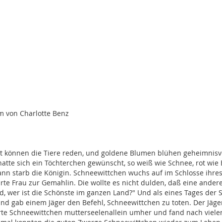
m von Charlotte Benz
ort können die Tiere reden, und goldene Blumen blühen geheimnisv
n, hatte sich ein Töchterchen gewünscht, so weiß wie Schnee, rot w
ann starb die Königin. Schneewittchen wuchs auf im Schlosse ihr
rte Frau zur Gemahlin. Die wollte es nicht dulden, daß eine ander
nd, wer ist die Schönste im ganzen Land?" Und als eines Tages der
n und gab einem Jäger den Befehl, Schneewittchen zu toten. Der Jäg
rrte Schneewittchen mutterseelenallein umher und fand nach viele