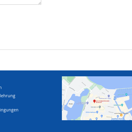
n
lehrung
dingungen