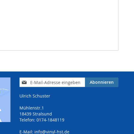
Anmeldung
Abonnieren
zum
Newsletter:
Ulrich Schuster
Mühlenstr.1
18439 Stralsund
Telefon: 0174-1848119
E-Mail:
info@vinyl-hst.de