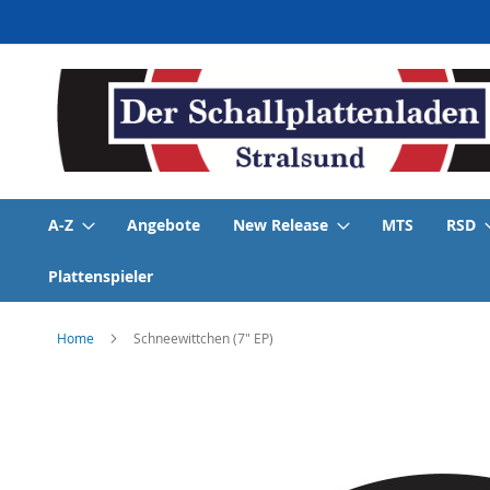
Direkt
zum
Inhalt
A-Z
Angebote
New Release
MTS
RSD
Plattenspieler
Home
Schneewittchen (7" EP)
Skip
to
the
end
of