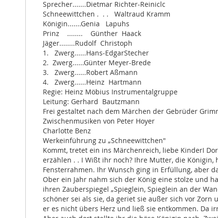
Sprecher.......Dietmar Richter-Reiniclc
gallery
Schneewittchen . . . Waltraud Kramm
Königin.......Genia Lapuhs
Prinz ........ Günther Haack
Jäger........Rudolf Christoph
1. Zwerg......Hans-EdgarStecher
2. Zwerg......Günter Meyer-Brede
3. Zwerg......Robert Aßmann
4. Zwerg......Heinz Hartmann
Regie: Heinz Möbius Instrumentalgruppe
Leitung: Gerhard Bautzmann
Frei gestaltet nach dem Märchen der Gebrüder Grim
Zwischenmusiken von Peter Hoyer
Charlotte Benz
Werkeinführung zu „Schneewittchen"
Kommt, tretet ein ins Märchenreich, liebe KinderI D
erzählen . . I Wißt ihr noch? Ihre Mutter, die Königi
Fensterrahmen. Ihr Wunsch ging in Erfüllung, aber d
Ober ein Jahr nahm sich der König eine stolze und ha
ihren Zauberspiegel „Spieglein, Spieglein an der Wa
schöner sei als sie, da geriet sie außer sich vor Zor
er es nicht übers Herz und ließ sie entkommen. Da i