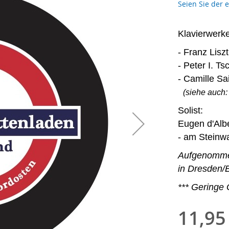
Seien Sie der 
Klavierwerk
- Franz Liszt
- Peter I. T
- Camille Sa
(siehe auch:
Solist:
Eugen d'Albe
- am Steinw
Aufgenommen
in Dresden/E
*** Geringe
11,95