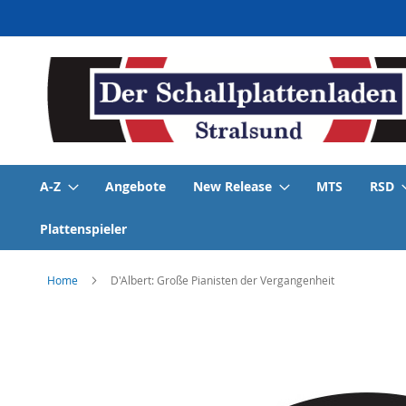
Direkt
zum
Inhalt
A-Z
Angebote
New Release
MTS
RSD
Plattenspieler
Home
D'Albert: Große Pianisten der Vergangenheit
Skip
to
the
end
of