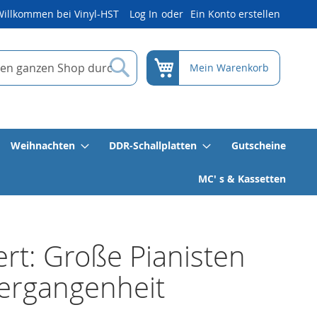
Willkommen bei Vinyl-HST
Log In
Ein Konto erstellen
Suche
Mein Warenkorb
Weihnachten
DDR-Schallplatten
Gutscheine
MC' s & Kassetten
ert: Große Pianisten
ergangenheit