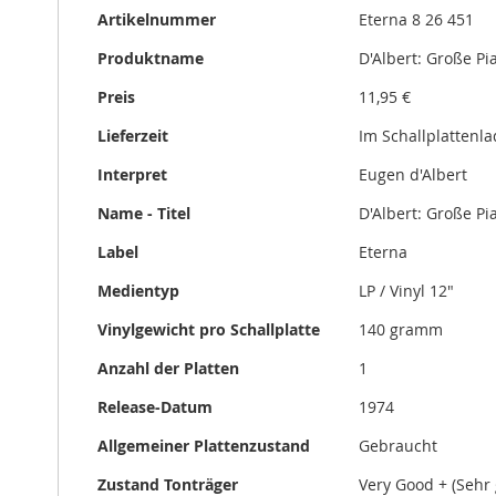
Mehr
gallery
Artikelnummer
Eterna 8 26 451
Informationen
Produktname
D'Albert: Große P
Preis
11,95 €
Lieferzeit
Im Schallplattenl
Interpret
Eugen d'Albert
Name - Titel
D'Albert: Große P
Label
Eterna
Medientyp
LP / Vinyl 12"
Vinylgewicht pro Schallplatte
140 gramm
Anzahl der Platten
1
Release-Datum
1974
Allgemeiner Plattenzustand
Gebraucht
Zustand Tonträger
Very Good + (Sehr 