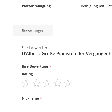
Plattenreinigung
Reinigung mit Pla
Bewertungen
Sie bewerten:
D'Albert: Große Pianisten der Vergangenh
Ihre Bewertung
Rating
1
2
3
4
5
star
stars
stars
stars
stars
Nickname