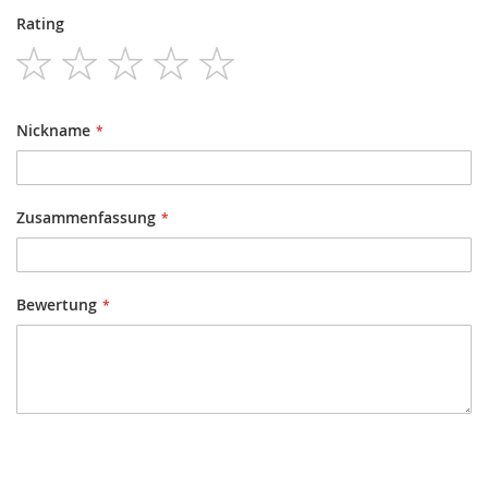
Rating
1
2
3
4
5
star
stars
stars
stars
stars
Nickname
Zusammenfassung
Bewertung