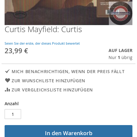
Curtis Mayfield: Curtis
Skip
to
the
Seien Sie der erste, der dieses Produkt bewertet
beginning
23,99 €
AUF LAGER
of
Nur
1
übrig
the
images
gallery
MICH BENACHRICHTIGEN, WENN DER PREIS FÄLLT
ZUR WUNSCHLISTE HINZUFÜGEN
ZUR VERGLEICHSLISTE HINZUFÜGEN
Anzahl
In den Warenkorb