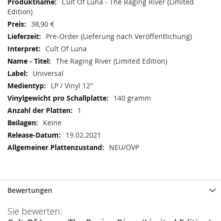
Mehr
Cult Of Luna - The Raging River (Limited
Informationen
Edition)
38,90 €
Pre-Order (Lieferung nach Veröffentlichung)
Cult Of Luna
The Raging River (Limited Edition)
Universal
LP / Vinyl 12"
140 gramm
1
Keine
19.02.2021
NEU/OVP
Bewertungen
Sie bewerten: