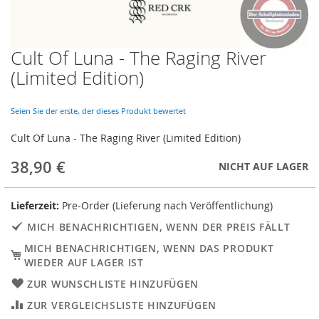
Cult Of Luna - The Raging River
Skip
to
(Limited Edition)
the
beginning
of
Seien Sie der erste, der dieses Produkt bewertet
the
Cult Of Luna - The Raging River (Limited Edition)
images
gallery
38,90 €
NICHT AUF LAGER
Lieferzeit:
Pre-Order (Lieferung nach Veröffentlichung)
MICH BENACHRICHTIGEN, WENN DER PREIS FÄLLT
MICH BENACHRICHTIGEN, WENN DAS PRODUKT
WIEDER AUF LAGER IST
ZUR WUNSCHLISTE HINZUFÜGEN
ZUR VERGLEICHSLISTE HINZUFÜGEN