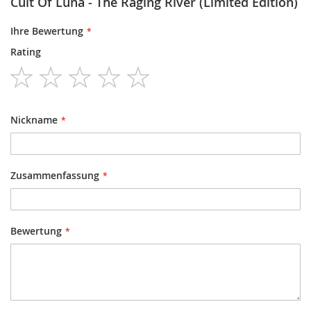
Cult Of Luna - The Raging River (Limited Edition)
Ihre Bewertung
Rating
1
2
3
4
5
star
stars
stars
stars
stars
Nickname
Zusammenfassung
Bewertung