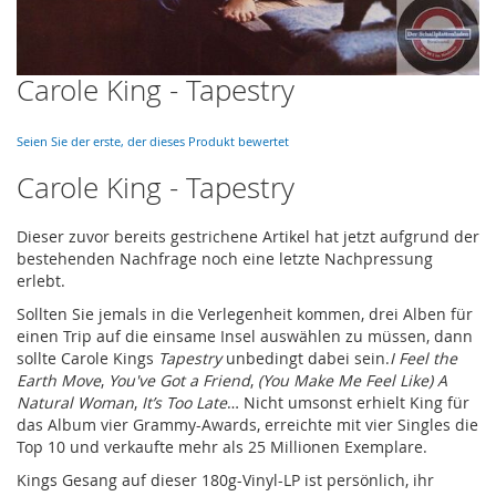
Carole King - Tapestry
Skip
to
the
Seien Sie der erste, der dieses Produkt bewertet
beginning
of
Carole King - Tapestry
the
images
Dieser zuvor bereits gestrichene Artikel hat jetzt aufgrund der
gallery
bestehenden Nachfrage noch eine letzte Nachpressung
erlebt.
Sollten Sie jemals in die Verlegenheit kommen, drei Alben für
einen Trip auf die einsame Insel auswählen zu müssen, dann
sollte Carole Kings
Tapestry
unbedingt dabei sein.
I Feel the
Earth Move
,
You've Got a Friend
,
(You Make Me Feel Like) A
Natural Woman
,
It’s Too Late
… Nicht umsonst erhielt King für
das Album vier Grammy-Awards, erreichte mit vier Singles die
Top 10 und verkaufte mehr als 25 Millionen Exemplare.
Kings Gesang auf dieser 180g-Vinyl-LP ist persönlich, ihr