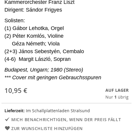
Kammerorchester Franz Liszt
Dirigent: Sándor Frigyes
Solisten:
(1) Gábor Lehotka, Orgel
(2) Péter Komlós, Violine
Géza Németh; Viola
(2+3) János Sebestyén, Cembalo
(4-6) Margit László, Sopran
Budapest, Ungarn; 1980 (Stereo)
*** Cover mit geringen Gebrauchsspuren
10,95 €
AUF LAGER
Nur
1
übrig
Lieferzeit:
Im Schallplattenladen Stralsund
MICH BENACHRICHTIGEN, WENN DER PREIS FÄLLT
ZUR WUNSCHLISTE HINZUFÜGEN