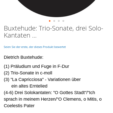
Buxtehude: Trio-Sonate, drei Solo-
Skip
to
Kantaten ...
the
beginning
of
Seien Sie der erste, der dieses Produkt bewertet
the
images
Dietrich Buxtehude:
gallery
(1) Präludium und Fuge in F-Dur
(2) Trio-Sonate in c-moll
(3) "La Capricciosa" - Variationen über
ein altes Erntelied
(4-6) Drei Solokantaten: "O Gottes Stadt"/"Ich
sprach in meinem Herzen/"O Clemens, o Mitis, o
Coelestis Pater