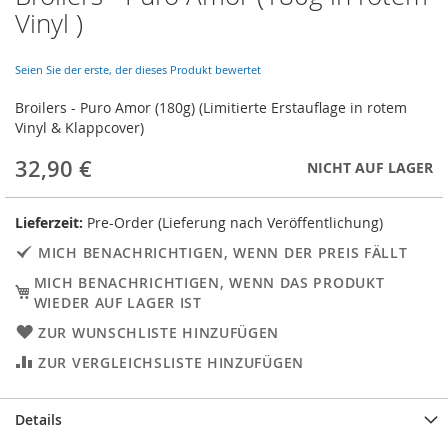
to
Vinyl )
the
beginning
of
Seien Sie der erste, der dieses Produkt bewertet
the
Broilers - Puro Amor (180g) (Limitierte Erstauflage in rotem
images
Vinyl & Klappcover)
gallery
32,90 €
NICHT AUF LAGER
Lieferzeit:
Pre-Order (Lieferung nach Veröffentlichung)
MICH BENACHRICHTIGEN, WENN DER PREIS FÄLLT
MICH BENACHRICHTIGEN, WENN DAS PRODUKT
WIEDER AUF LAGER IST
ZUR WUNSCHLISTE HINZUFÜGEN
ZUR VERGLEICHSLISTE HINZUFÜGEN
Details