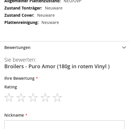
NEU/OVP
Neuware
Neuware
Neuware
Bewertungen
Sie bewerten:
Broilers - Puro Amor (180g in rotem Vinyl )
Ihre Bewertung
Rating
1
2
3
4
5
star
stars
stars
stars
stars
Nickname