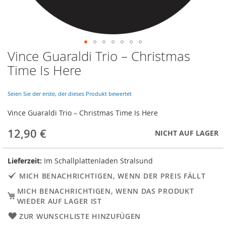
Vince Guaraldi Trio ‎– Christmas
Skip
to
Time Is Here
the
beginning
of
Seien Sie der erste, der dieses Produkt bewertet
the
Vince Guaraldi Trio ‎– Christmas Time Is Here
images
gallery
12,90 €
NICHT AUF LAGER
Lieferzeit:
Im Schallplattenladen Stralsund
MICH BENACHRICHTIGEN, WENN DER PREIS FÄLLT
MICH BENACHRICHTIGEN, WENN DAS PRODUKT
WIEDER AUF LAGER IST
ZUR WUNSCHLISTE HINZUFÜGEN