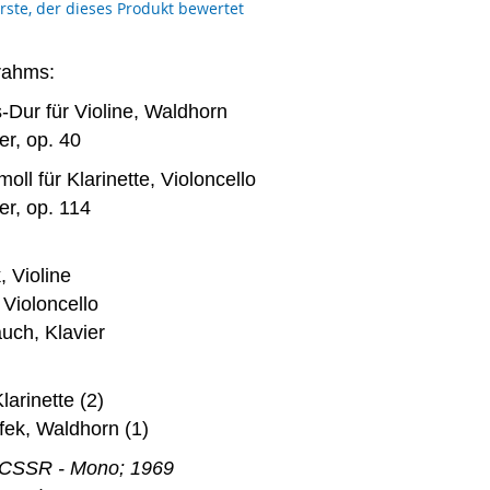
erste, der dieses Produkt bewertet
rahms:
Es-Dur für Violine, Waldhorn
r, op. 40
-moll für Klarinette, Violoncello
r, op. 114
, Violine
 Violoncello
uch, Klavier
Klarinette (2)
fek, Waldhorn (1)
 CSSR - Mono; 1969