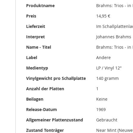
gallery
Produktname
Brahms: Trios - in
Preis
14,95 €
Lieferzeit
Im Schallplattenl
Interpret
Johannes Brahms
Name - Titel
Brahms: Trios - in
Label
Andere
Medientyp
LP / Vinyl 12"
Vinylgewicht pro Schallplatte
140 gramm
Anzahl der Platten
1
Beilagen
Keine
Release-Datum
1969
Allgemeiner Plattenzustand
Gebraucht
Zustand Tonträger
Near Mint (Neuwer