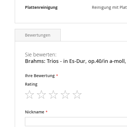
Plattenreinigung
Reinigung mit Pla
Bewertungen
Sie bewerten:
Brahms: Trios - in Es-Dur, op.40/in a-moll
Ihre Bewertung
Rating
1
2
3
4
5
star
stars
stars
stars
stars
Nickname