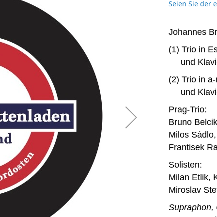
Seien Sie der 
Johannes B
(1) Trio in 
und Klavie
(2) Trio in a
und Klavie
Prag-Trio:
Bruno Belcik
Milos Sádlo,
Frantisek Ra
Solisten:
Milan Etlik, 
Miroslav Ste
Supraphon,