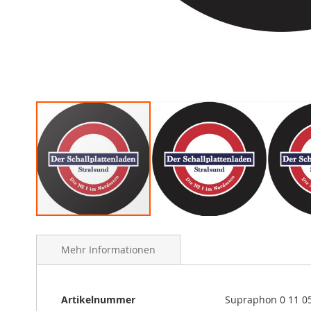
Skip
to
Mehr Informationen
the
beginning
of
the
Mehr
Artikelnummer
Supraphon 0 11 0
images
Informationen