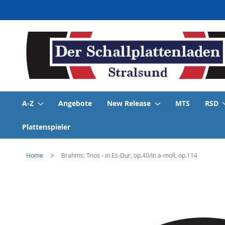
Direkt
zum
Inhalt
A-Z
Angebote
New Release
MTS
RSD
Plattenspieler
Home
Brahms: Trios - in Es-Dur, op.40/in a-moll, op.114
Skip
to
the
end
of