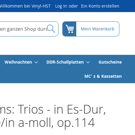
Willkommen bei Vinyl-HST
Log In
Ein Konto erstellen
Suche
Mein Warenkorb
Weihnachten
DDR-Schallplatten
Gutscheine
MC' s & Kassetten
s: Trios - in Es-Dur,
/in a-moll, op.114