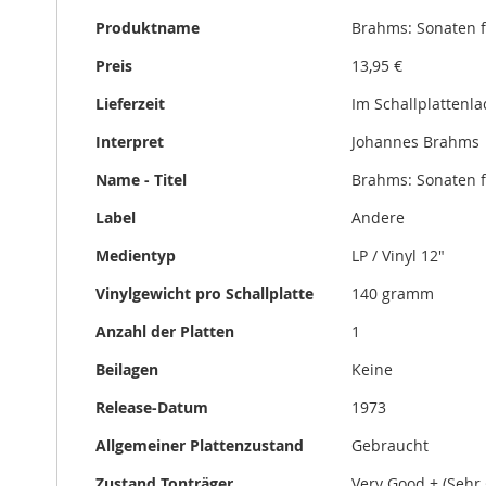
Informationen
gallery
Produktname
Brahms: Sonaten fü
Preis
13,95 €
Lieferzeit
Im Schallplattenl
Interpret
Johannes Brahms
Name - Titel
Brahms: Sonaten fü
Label
Andere
Medientyp
LP / Vinyl 12"
Vinylgewicht pro Schallplatte
140 gramm
Anzahl der Platten
1
Beilagen
Keine
Release-Datum
1973
Allgemeiner Plattenzustand
Gebraucht
Zustand Tonträger
Very Good + (Sehr 