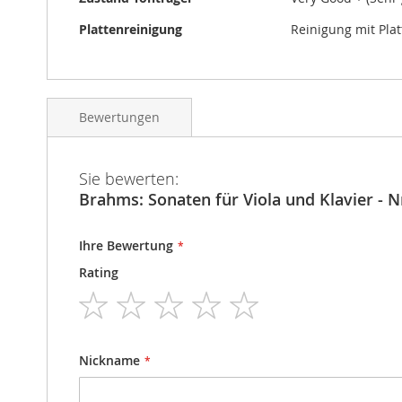
Plattenreinigung
Reinigung mit Pla
Bewertungen
Sie bewerten:
Brahms: Sonaten für Viola und Klavier - N
Ihre Bewertung
Rating
1
2
3
4
5
star
stars
stars
stars
stars
Nickname