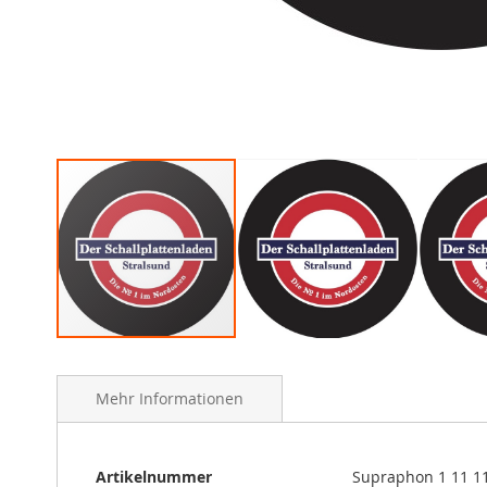
Skip
to
the
Mehr Informationen
beginning
of
the
Mehr
Artikelnummer
Supraphon 1 11 1
images