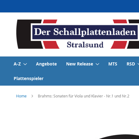
Direkt
zum
Inhalt
A-Z
Angebote
New Release
MTS
RSD
Plattenspieler
Home
Brahms: Sonaten für Viola und Klavier - Nr.1 und Nr.2
Skip
to
the
end
of