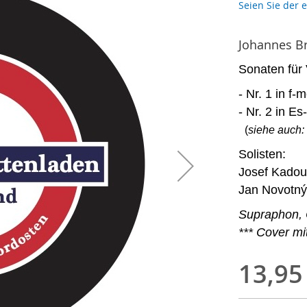
Seien Sie der 
Johannes B
Sonaten für 
- Nr. 1 in f-m
- Nr. 2 in Es
(
siehe auch:
Solisten:
Josef Kadou
Jan Novotný,
Supraphon, 
*** Cover m
13,95