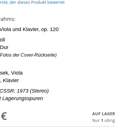
erste, der dieses Produkt bewertet
rahms:
Viola und Klavier, op. 120
oll
-Dur
 Fotos der Cover-Rück
seite)
sek, Viola
 Klavier
CSSR; 1973 (Stereo)
it Lagerungsspuren
 €
AUF LAGER
Nur
1
übrig