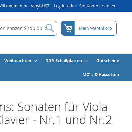
Willkommen bei Vinyl-HST
Log In
Ein Konto erstellen
Suche
Mein Warenkorb
Weihnachten
DDR-Schallplatten
Gutscheine
MC' s & Kassetten
s: Sonaten für Viola
lavier - Nr.1 und Nr.2