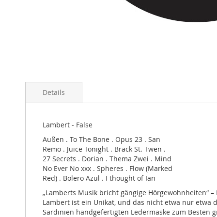
Skip
to
Details
the
beginning
of
the
Lambert - False
images
Außen . To The Bone . Opus 23 . San
gallery
Remo . Juice Tonight . Brack St. Twen .
27 Secrets . Dorian . Thema Zwei . Mind
No Ever No xxx . Spheres . Flow (Marked
Red) . Bolero Azul . I thought of Ian
„Lamberts Musik bricht gängige Hörgewohnheiten“ – 
Lambert ist ein Unikat, und das nicht etwa nur etwa d
Sardinien handgefertigten Ledermaske zum Besten gib