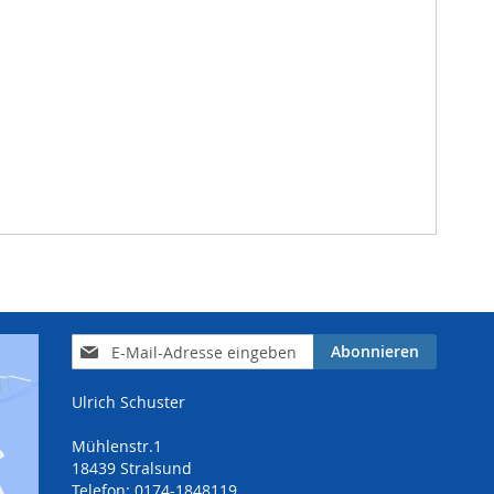
Anmeldung
Abonnieren
zum
Newsletter:
Ulrich Schuster
Mühlenstr.1
18439 Stralsund
Telefon: 0174-1848119