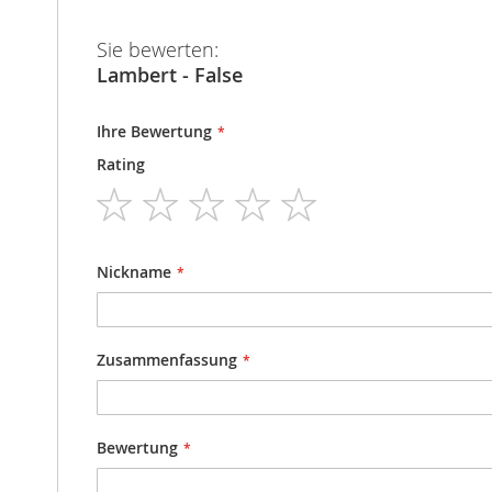
Sie bewerten:
Lambert - False
Ihre Bewertung
Rating
1
2
3
4
5
star
stars
stars
stars
stars
Nickname
Zusammenfassung
Bewertung