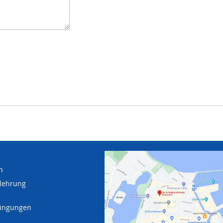
n
lehrung
dingungen