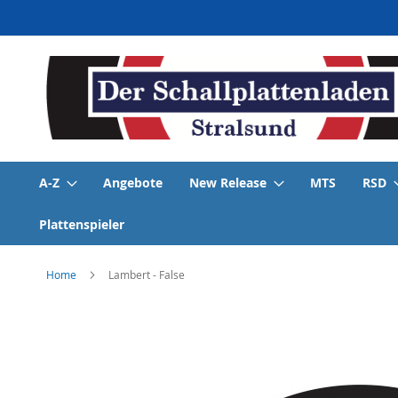
Direkt
zum
Inhalt
A-Z
Angebote
New Release
MTS
RSD
Plattenspieler
Home
Lambert - False
Skip
to
the
end
of