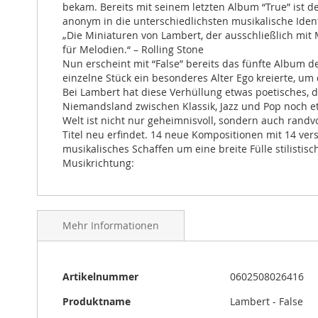
bekam. Bereits mit seinem letzten Album “True” ist d
anonym in die unterschiedlichsten musikalische Ident
„Die Miniaturen von Lambert, der ausschließlich mit
für Melodien.“ – Rolling Stone
Nun erscheint mit “False” bereits das fünfte Album de
einzelne Stück ein besonderes Alter Ego kreierte, um
Bei Lambert hat diese Verhüllung etwas poetisches, d
Niemandsland zwischen Klassik, Jazz und Pop noch et
Welt ist nicht nur geheimnisvoll, sondern auch randvo
Titel neu erfindet. 14 neue Kompositionen mit 14 ve
musikalisches Schaffen um eine breite Fülle stilistisch
Musikrichtung:
Mehr Informationen
Mehr
Artikelnummer
0602508026416
Informationen
Produktname
Lambert - False