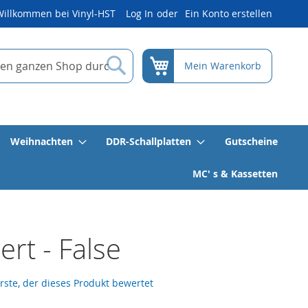
Willkommen bei Vinyl-HST
Log In
Ein Konto erstellen
Suche
Mein Warenkorb
Weihnachten
DDR-Schallplatten
Gutscheine
MC' s & Kassetten
rt - False
erste, der dieses Produkt bewertet