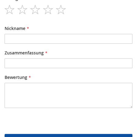
1
2
3
4
5
star
stars
stars
stars
stars
Nickname
Zusammenfassung
Bewertung