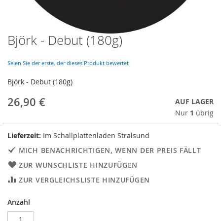
Björk - Debut (180g)
Skip
to
the
Seien Sie der erste, der dieses Produkt bewertet
beginning
of
Björk - Debut (180g)
the
images
26,90 €
AUF LAGER
gallery
Nur
1
übrig
Lieferzeit:
Im Schallplattenladen Stralsund
MICH BENACHRICHTIGEN, WENN DER PREIS FÄLLT
ZUR WUNSCHLISTE HINZUFÜGEN
ZUR VERGLEICHSLISTE HINZUFÜGEN
Anzahl