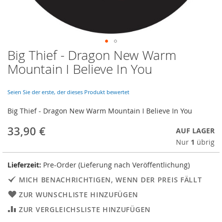
Big Thief - Dragon New Warm
Skip
to
Mountain I Believe In You
the
beginning
of
Seien Sie der erste, der dieses Produkt bewertet
the
Big Thief - Dragon New Warm Mountain I Believe In You
images
gallery
33,90 €
AUF LAGER
Nur
1
übrig
Lieferzeit:
Pre-Order (Lieferung nach Veröffentlichung)
MICH BENACHRICHTIGEN, WENN DER PREIS FÄLLT
ZUR WUNSCHLISTE HINZUFÜGEN
ZUR VERGLEICHSLISTE HINZUFÜGEN