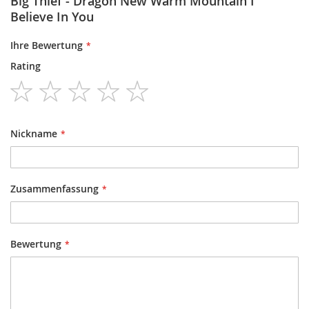
Big Thief - Dragon New Warm Mountain I
Believe In You
Ihre Bewertung
Rating
1
2
3
4
5
star
stars
stars
stars
stars
Nickname
Zusammenfassung
Bewertung