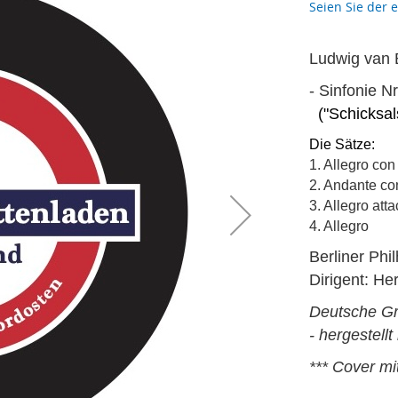
Seien Sie der 
Ludwig van 
- Sinfonie Nr
("Schicksa
Die Sätze:
1. Allegro con
2. Andante co
3. Allegro att
4. Allegro
Berliner Phi
Dirigent: He
Deutsche Gr
- hergestellt
*** Cover m