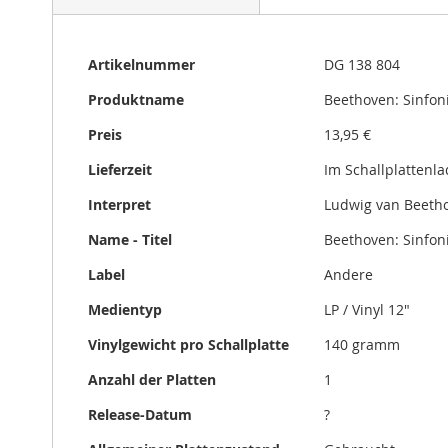
gallery
Mehr
Artikelnummer
DG 138 804
Informationen
Produktname
Beethoven: Sinfoni
Preis
13,95 €
Lieferzeit
Im Schallplattenl
Interpret
Ludwig van Beeth
Name - Titel
Beethoven: Sinfoni
Label
Andere
Medientyp
LP / Vinyl 12"
Vinylgewicht pro Schallplatte
140 gramm
Anzahl der Platten
1
Release-Datum
?