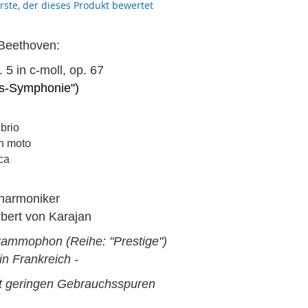
erste, der dieses Produkt bewertet
Beethoven:
. 5 in c-moll, op. 67
ls-Symphonie")
 brio
n moto
aca
lharmoniker
rbert von Karajan
ammophon (Reihe: "Prestige")
 in Frankreich -
it geringen Gebrauchsspuren