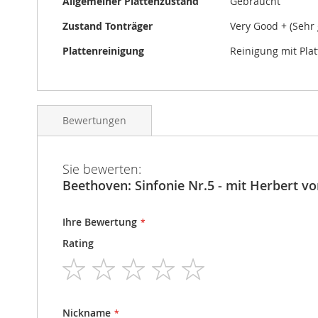
Allgemeiner Plattenzustand
Gebraucht
Zustand Tonträger
Very Good + (Sehr 
Plattenreinigung
Reinigung mit Pla
Bewertungen
Sie bewerten:
Beethoven: Sinfonie Nr.5 - mit Herbert vo
Ihre Bewertung
Rating
1
2
3
4
5
star
stars
stars
stars
stars
Nickname