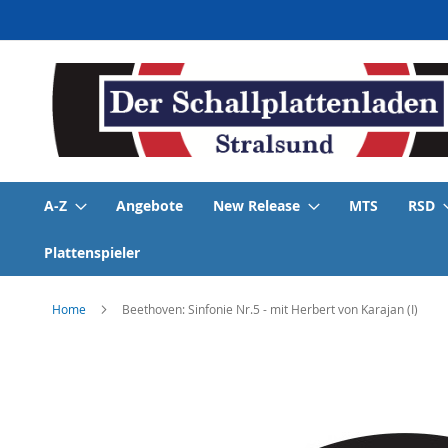
Direkt
zum
Inhalt
A-Z
Angebote
New Release
MTS
RSD
Plattenspieler
Home
Beethoven: Sinfonie Nr.5 - mit Herbert von Karajan (I)
Skip
to
the
end
of