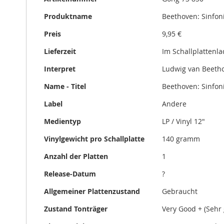
Informationen
gallery
Produktname
Beethoven: Sinfoni
Preis
9,95 €
Lieferzeit
Im Schallplattenl
Interpret
Ludwig van Beeth
Name - Titel
Beethoven: Sinfoni
Label
Andere
Medientyp
LP / Vinyl 12"
Vinylgewicht pro Schallplatte
140 gramm
Anzahl der Platten
1
Release-Datum
?
Allgemeiner Plattenzustand
Gebraucht
Zustand Tonträger
Very Good + (Sehr 