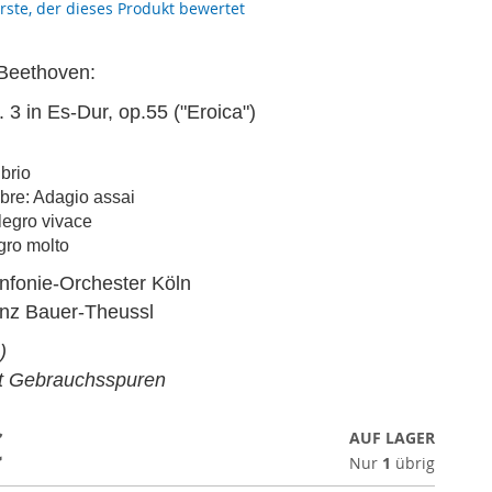
erste, der dieses Produkt bewertet
Beethoven:
. 3 in Es-Dur, op.55 ("Eroica")
 brio
ebre: Adagio assai
legro vivace
egro molto
nfonie-Orchester Köln
anz Bauer-Theussl
)
it Gebrauchsspuren
€
AUF LAGER
Nur
1
übrig