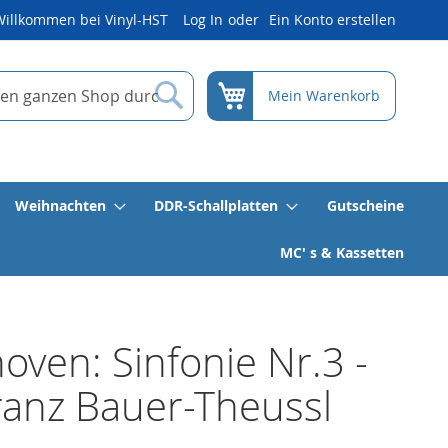
Willkommen bei Vinyl-HST
Log In
Ein Konto erstellen
Suche
Mein Warenkorb
Weihnachten
DDR-Schallplatten
Gutscheine
MC' s & Kassetten
oven: Sinfonie Nr.3 -
ranz Bauer-Theussl