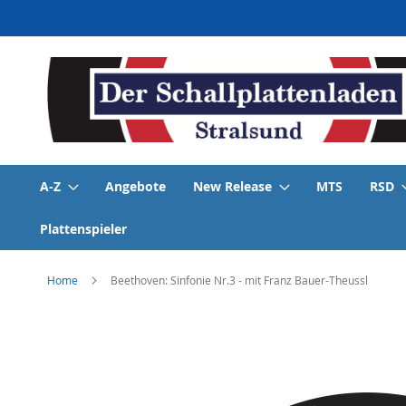
Direkt
zum
Inhalt
A-Z
Angebote
New Release
MTS
RSD
Plattenspieler
Home
Beethoven: Sinfonie Nr.3 - mit Franz Bauer-Theussl
Skip
to
the
end
of