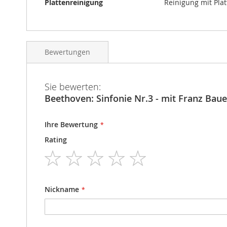
Plattenreinigung
Reinigung mit Pla
Bewertungen
Sie bewerten:
Beethoven: Sinfonie Nr.3 - mit Franz Baue
Ihre Bewertung
Rating
1
2
3
4
5
star
stars
stars
stars
stars
Nickname