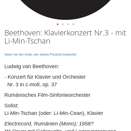
Beethoven: Klavierkonzert Nr.3 - mit
Skip
to
Li-Min-Tschan
the
beginning
of
Seien Sie der erste, der dieses Produkt bewertet
the
images
Ludwig van Beethoven:
gallery
- Konzert für Klavier und Orchester
Nr. 3 in c-moll, op. 37
Rumänisches Film-Sinfonieorchester
Solist:
Li-Min-Tschan (oder: Li-Min-Cean), Klavier
Electrecord, Rumänien (Mono); 1958?