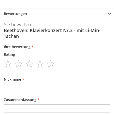
Bewertungen
Sie bewerten:
Beethoven: Klavierkonzert Nr.3 - mit Li-Min-
Tschan
Ihre Bewertung
Rating
1
2
3
4
5
star
stars
stars
stars
stars
Nickname
Zusammenfassung