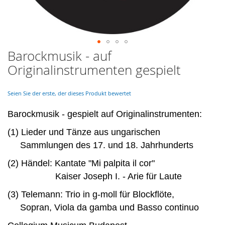
Barockmusik - auf
Skip
to
Originalinstrumenten gespielt
the
beginning
of
Seien Sie der erste, der dieses Produkt bewertet
the
images
Barockmusik - gespielt auf Originalinstrumenten:
gallery
(1) Lieder und Tänze aus ungarischen
Sammlungen des 17. und 18. Jahrhunderts
(2) Händel: Kantate "Mi palpita il cor"
Kaiser Joseph I. - Arie für Laute
(3) Telemann: Trio in g-moll für Blockflöte,
Sopran, Viola da gamba und Basso continuo