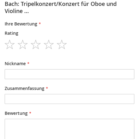
Bach: Tripelkonzert/Konzert für Oboe und
Violine ...
Ihre Bewertung
Rating
1
2
3
4
5
star
stars
stars
stars
stars
Nickname
Zusammenfassung
Bewertung