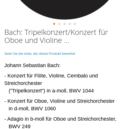
Bach: Tripelkonzert/Konzert für
Skip
to
Oboe und Violine ...
the
beginning
of
Seien Sie der erste, der dieses Produkt bewertet
the
images
Johann Sebastian Bach:
gallery
- Konzert für Flöte, Violine, Cembalo und
Streichorchester
("Tripelkonzert") in a-moll, BWV 1044
- Konzert für Oboe, Violine und Streichorchester
in d-moll, BWV 1060
- Adagio in b-moll für Oboe und Streichorchester,
BWV 249