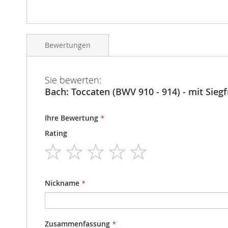
Bewertungen
Sie bewerten:
Bach: Toccaten (BWV 910 - 914) - mit Siegf
Ihre Bewertung
Rating
1
2
3
4
5
star
stars
stars
stars
stars
Nickname
Zusammenfassung