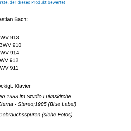
erste, der dieses Produkt bewertet
stian Bach:
 BWV 913
l, BWV 910
 BWV 914
 BWV 912
 BWV 911
ckigt, Klavier
 1983 im Studio Lukaskirche
terna - Stereo;1985 (Blue Label)
 Gebrauchsspuren (siehe Fotos)