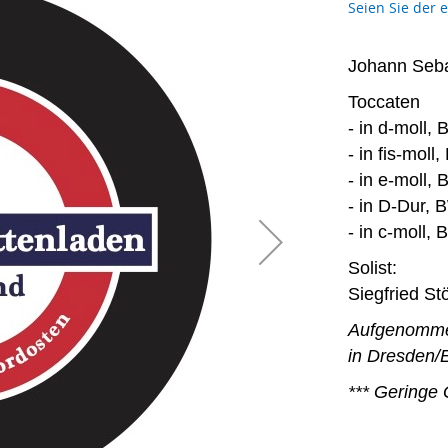
Seien Sie der 
Johann Seba
Toccaten
- in d-moll,
- in fis-mol
- in e-moll,
- in D-Dur,
- in c-moll,
Solist:
Siegfried Stö
Aufgenommen
in Dresden/E
*** Geringe