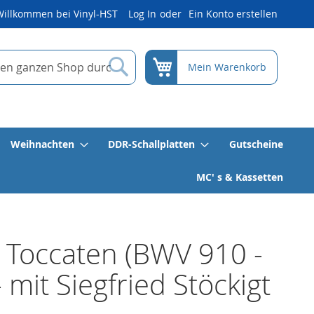
Willkommen bei Vinyl-HST
Log In
Ein Konto erstellen
Suche
Mein Warenkorb
Weihnachten
DDR-Schallplatten
Gutscheine
MC' s & Kassetten
 Toccaten (BWV 910 -
- mit Siegfried Stöckigt