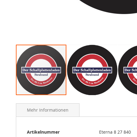
Skip
to
Mehr Informationen
the
beginning
of
the
Mehr
Artikelnummer
Eterna 8 27 840
images
Informationen