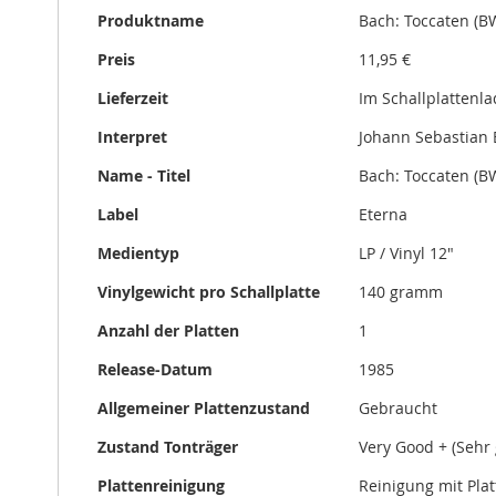
gallery
Produktname
Bach: Toccaten (BW
Preis
11,95 €
Lieferzeit
Im Schallplattenl
Interpret
Johann Sebastian
Name - Titel
Bach: Toccaten (BW
Label
Eterna
Medientyp
LP / Vinyl 12"
Vinylgewicht pro Schallplatte
140 gramm
Anzahl der Platten
1
Release-Datum
1985
Allgemeiner Plattenzustand
Gebraucht
Zustand Tonträger
Very Good + (Sehr 
Plattenreinigung
Reinigung mit Pla