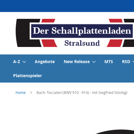
Direkt
zum
Inhalt
A-Z
Angebote
New Release
MTS
RSD
Plattenspieler
Home
Bach: Toccaten (BWV 910 - 914) - mit Siegfried Stöckigt
Skip
to
the
end
of