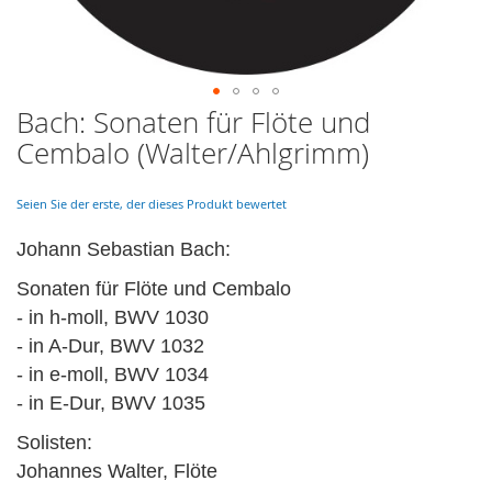
Bach: Sonaten für Flöte und
Skip
to
Cembalo (Walter/Ahlgrimm)
the
beginning
of
Seien Sie der erste, der dieses Produkt bewertet
the
images
Johann Sebastian Bach:
gallery
Sonaten für Flöte und Cembalo
- in h-moll, BWV 1030
- in A-Dur, BWV 1032
- in e-moll, BWV 1034
- in E-Dur, BWV 1035
Solisten:
Johannes Walter, Flöte