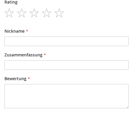
Rating
1
2
3
4
5
star
stars
stars
stars
stars
Nickname
Zusammenfassung
Bewertung