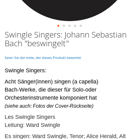
Swingle Singers: Johann Sebastian
Skip
to
Bach "beswingelt"
the
beginning
of
Seien Sie der erste, der dieses Produkt bewertet
the
images
Swingle Singers:
gallery
Acht Sänger(innen) singen (a capella)
Bach-Werke, die dieser für Solo-oder
Orchesterinstrumente komponiert hat
(siehe auch: Fotos der Cover-Rückseite)
Les Swingle Singers
Leitung: Ward Swingle
Es singen: Ward Swingle, Tenor; Alice Herald, Alt