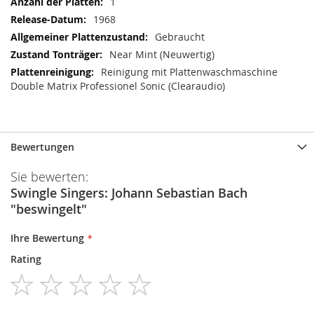
1
1968
Gebraucht
Near Mint (Neuwertig)
Reinigung mit Plattenwaschmaschine
Double Matrix Professionel Sonic (Clearaudio)
Bewertungen
Sie bewerten:
Swingle Singers: Johann Sebastian Bach
"beswingelt"
Ihre Bewertung
Rating
1
2
3
4
5
star
stars
stars
stars
stars