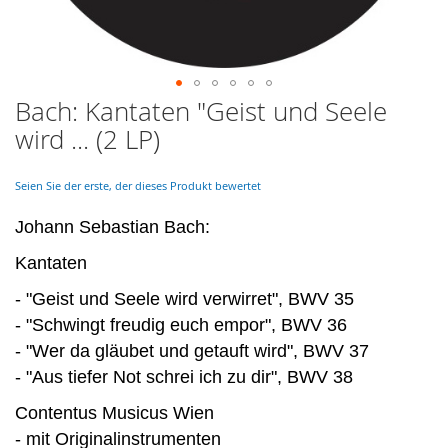
Bach: Kantaten "Geist und Seele
Skip
to
wird ... (2 LP)
the
beginning
of
Seien Sie der erste, der dieses Produkt bewertet
the
images
Johann Sebastian Bach:
gallery
Kantaten
- "Geist und Seele wird verwirret", BWV 35
- "Schwingt freudig euch empor", BWV 36
- "Wer da gläubet und getauft wird", BWV 37
- "Aus tiefer Not schrei ich zu dir", BWV 38
Contentus Musicus Wien
- mit Originalinstrumenten