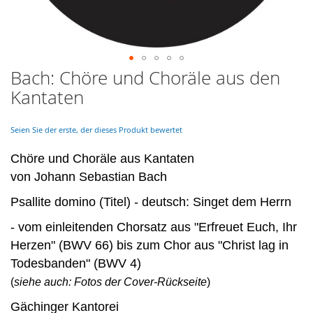
Bach: Chöre und Choräle aus den
Skip
to
Kantaten
the
beginning
of
Seien Sie der erste, der dieses Produkt bewertet
the
images
Chöre und Choräle aus Kantaten
gallery
von Johann Sebastian Bach
Psallite domino (Titel) - deutsch: Singet dem Herrn
- vom einleitenden Chorsatz aus "Erfreuet Euch, Ihr
Herzen" (BWV 66) bis zum Chor aus "Christ lag in
Todesbanden" (BWV 4)
(
siehe auch: Fotos der Cover-Rückseite
)
Gächinger Kantorei