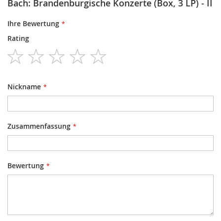
Bach: Brandenburgische Konzerte (Box, 3 LP) - II
Ihre Bewertung
Rating
1
2
3
4
5
star
stars
stars
stars
stars
Nickname
Zusammenfassung
Bewertung