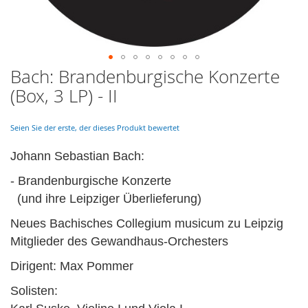
Bach: Brandenburgische Konzerte
Skip
to
(Box, 3 LP) - II
the
beginning
of
Seien Sie der erste, der dieses Produkt bewertet
the
images
Johann Sebastian Bach:
gallery
- Brandenburgische Konzerte
(und ihre Leipziger Überlieferung)
Neues Bachisches Collegium musicum zu Leipzig
Mitglieder des Gewandhaus-Orchesters
Dirigent: Max Pommer
Solisten: