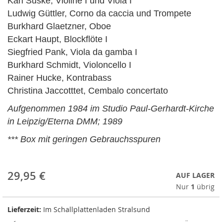
Karl Suske, Violine I und Viola I
Ludwig Güttler, Corno da caccia und Trompete
Burkhard Glaetzner, Oboe
Eckart Haupt, Blockflöte I
Siegfried Pank, Viola da gamba I
Burkhard Schmidt, Violoncello I
Rainer Hucke, Kontrabass
Christina Jaccotttet, Cembalo concertato
Aufgenommen 1984 im Studio Paul-Gerhardt-Kirche
in Leipzig/Eterna DMM; 1989
*** Box mit geringen Gebrauchsspuren
29,95 €
AUF LAGER
Nur
1
übrig
Lieferzeit:
Im Schallplattenladen Stralsund