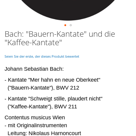
Bach: "Bauern-Kantate" und die
Skip
to
"Kaffee-Kantate"
the
beginning
of
Seien Sie der erste, der dieses Produkt bewertet
the
images
Johann Sebastian Bach:
gallery
- Kantate "Mer hahn en neue Oberkeet"
("Bauern-Kantate"), BWV 212
- Kantate "Schweigt stille, plaudert nicht"
("Kaffee-Kantate"), BWV 211
Contentus musicus Wien
- mit Originalinstrumenten
Leitung: Nikolaus Harnoncourt