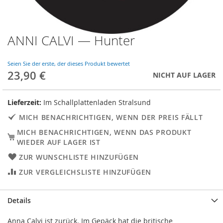
ANNI CALVI — Hunter
Skip
to
the
Seien Sie der erste, der dieses Produkt bewertet
beginning
23,90 €
NICHT AUF LAGER
of
the
images
Lieferzeit:
Im Schallplattenladen Stralsund
gallery
MICH BENACHRICHTIGEN, WENN DER PREIS FÄLLT
MICH BENACHRICHTIGEN, WENN DAS PRODUKT
WIEDER AUF LAGER IST
ZUR WUNSCHLISTE HINZUFÜGEN
ZUR VERGLEICHSLISTE HINZUFÜGEN
Details
Anna Calvi ist zurück. Im Gepäck hat die britische