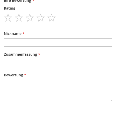
Ihre Bewertung
Rating
1
2
3
4
5
star
stars
stars
stars
stars
Nickname
Zusammenfassung
Bewertung