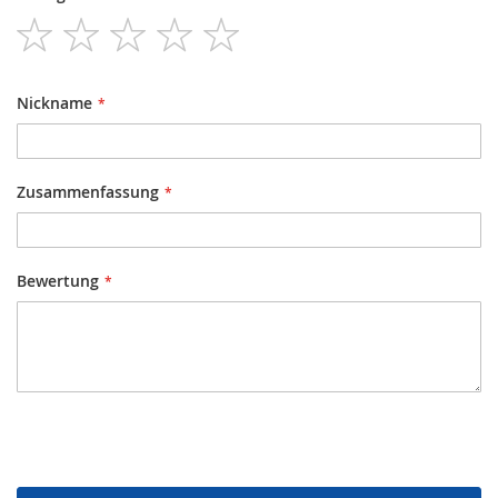
1
2
3
4
5
star
stars
stars
stars
stars
Nickname
Zusammenfassung
Bewertung