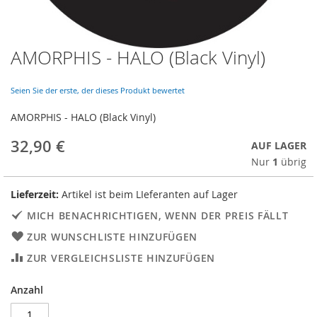
AMORPHIS - HALO (Black Vinyl)
Skip
to
the
Seien Sie der erste, der dieses Produkt bewertet
beginning
of
AMORPHIS - HALO (Black Vinyl)
the
images
32,90 €
AUF LAGER
gallery
Nur
1
übrig
Lieferzeit:
Artikel ist beim LIeferanten auf Lager
MICH BENACHRICHTIGEN, WENN DER PREIS FÄLLT
ZUR WUNSCHLISTE HINZUFÜGEN
ZUR VERGLEICHSLISTE HINZUFÜGEN
Anzahl