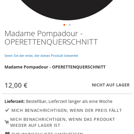
Madame Pompadour -
Skip
to
OPERETTENQUERSCHNITT
the
beginning
of
Seien Sie der erste, der dieses Produkt bewertet
the
Madame Pompadour - OPERETTENQUERSCHNITT
images
gallery
12,00 €
NICHT AUF LAGER
Lieferzeit:
Bestellbar, Lieferzeit länger als eine Woche
MICH BENACHRICHTIGEN, WENN DER PREIS FÄLLT
MICH BENACHRICHTIGEN, WENN DAS PRODUKT
WIEDER AUF LAGER IST