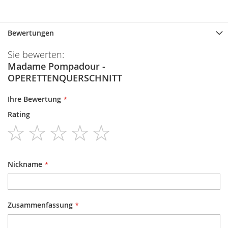
Bewertungen
Sie bewerten:
Madame Pompadour -
OPERETTENQUERSCHNITT
Ihre Bewertung
Rating
1
2
3
4
5
star
stars
stars
stars
stars
Nickname
Zusammenfassung