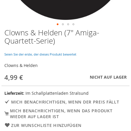
Clowns & Helden (7" Amiga-
Skip
to
Quartett-Serie)
the
beginning
of
Seien Sie der erste, der dieses Produkt bewertet
the
Clowns & Helden
images
gallery
4,99 €
NICHT AUF LAGER
Lieferzeit:
Im Schallplattenladen Stralsund
MICH BENACHRICHTIGEN, WENN DER PREIS FÄLLT
MICH BENACHRICHTIGEN, WENN DAS PRODUKT
WIEDER AUF LAGER IST
ZUR WUNSCHLISTE HINZUFÜGEN