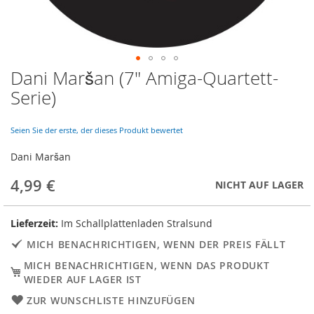
Dani Maršan (7" Amiga-Quartett-
Skip
to
Serie)
the
beginning
of
Seien Sie der erste, der dieses Produkt bewertet
the
Dani Maršan
images
gallery
4,99 €
NICHT AUF LAGER
Lieferzeit:
Im Schallplattenladen Stralsund
MICH BENACHRICHTIGEN, WENN DER PREIS FÄLLT
MICH BENACHRICHTIGEN, WENN DAS PRODUKT
WIEDER AUF LAGER IST
ZUR WUNSCHLISTE HINZUFÜGEN