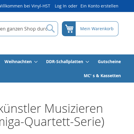
Willkommen bei Vinyl-HST
Log In
Ein Konto erstellen
Suche
Mein Warenkorb
Weihnachten
DDR-Schallplatten
Gutscheine
MC' s & Kassetten
künstler Musizieren
miga-Quartett-Serie)