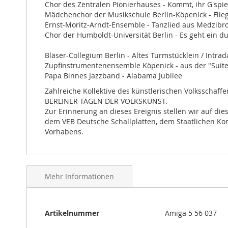
Chor des Zentralen Pionierhauses - Kommt, ihr G'spi
gallery
Mädchenchor der Musikschule Berlin-Köpenick - Flie
Ernst-Moritz-Arndt-Ensemble - Tanzlied aus Medzibrod
Chor der Humboldt-Universität Berlin - Es geht ein d
Bläser-Collegium Berlin - Altes Turmstücklein / Intrad
Zupfinstrumentenensemble Köpenick - aus der "Suit
Papa Binnes Jazzband - Alabama Jubilee
Zahlreiche Kollektive des künstlerischen Volksschaff
BERLINER TAGEN DER VOLKSKUNST.
Zur Erinnerung an dieses Ereignis stellen wir auf d
dem VEB Deutsche Schallplatten, dem Staatlichen Ko
Vorhabens.
Mehr Informationen
Mehr
Artikelnummer
Amiga 5 56 037
Informationen