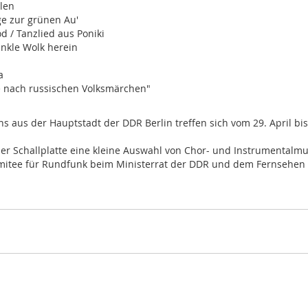
elen
ge zur grünen Au'
 / Tanzlied aus Poniki
unkle Wolk herein
a
e nach russischen Volksmärchen"
ens aus der Hauptstadt der DDR Berlin treffen sich vom 29. April 
ieser Schallplatte eine kleine Auswahl von Chor- und Instrumenta
mitee für Rundfunk beim Ministerrat der DDR und dem Fernsehen de