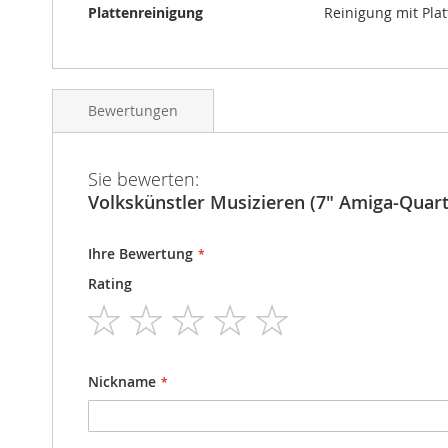
Plattenreinigung
Reinigung mit Pla
Bewertungen
Sie bewerten:
Volkskünstler Musizieren (7" Amiga-Quart
Ihre Bewertung
Rating
1
2
3
4
5
star
stars
stars
stars
stars
Nickname