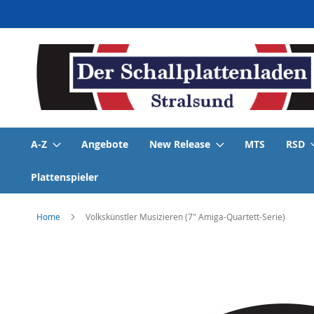
Direkt
zum
Inhalt
A-Z
Angebote
New Release
MTS
RSD
Plattenspieler
Home
Volkskünstler Musizieren (7" Amiga-Quartett-Serie)
Skip
to
the
end
of