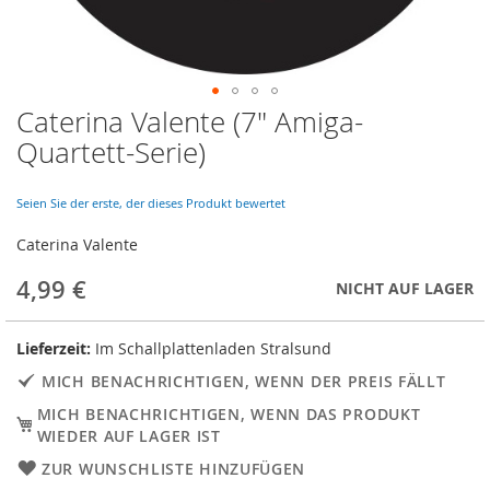
Caterina Valente (7" Amiga-
Skip
to
Quartett-Serie)
the
beginning
of
Seien Sie der erste, der dieses Produkt bewertet
the
Caterina Valente
images
gallery
4,99 €
NICHT AUF LAGER
Lieferzeit:
Im Schallplattenladen Stralsund
MICH BENACHRICHTIGEN, WENN DER PREIS FÄLLT
MICH BENACHRICHTIGEN, WENN DAS PRODUKT
WIEDER AUF LAGER IST
ZUR WUNSCHLISTE HINZUFÜGEN