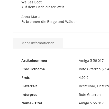
Weißes Boot
gallery
Auf dem Dach dieser Welt
Anna Maria
Es brennen die Berge und Wälder
Mehr Informationen
Mehr
Artikelnummer
Amiga 5 56 017
Informationen
Produktname
Rote Gitarren (7" 
Preis
4,90 €
Lieferzeit
Bestellbar, Liefer
Interpret
Rote Gitarren
Name - Titel
Amiga 5 56 017