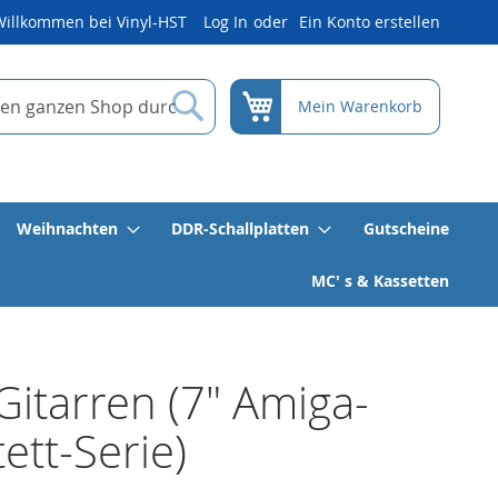
Willkommen bei Vinyl-HST
Log In
Ein Konto erstellen
Suche
Mein Warenkorb
Weihnachten
DDR-Schallplatten
Gutscheine
MC' s & Kassetten
Gitarren (7" Amiga-
ett-Serie)