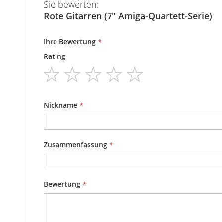
Sie bewerten:
Rote Gitarren (7" Amiga-Quartett-Serie)
Ihre Bewertung
Rating
1
2
3
4
5
star
stars
stars
stars
stars
Nickname
Zusammenfassung
Bewertung