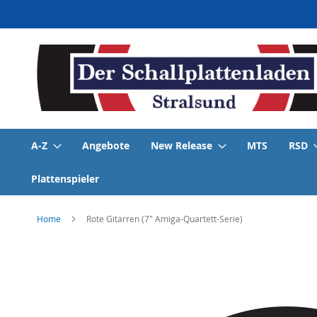
Direkt
zum
Inhalt
A-Z
Angebote
New Release
MTS
RSD
Plattenspieler
Home
Rote Gitarren (7" Amiga-Quartett-Serie)
Skip
to
the
end
of