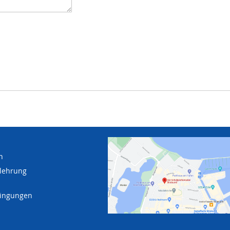
n
lehrung
dingungen