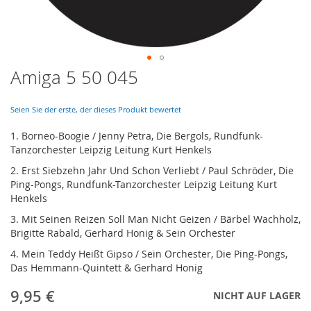
Amiga 5 50 045
Skip
to
the
Seien Sie der erste, der dieses Produkt bewertet
beginning
of
1. Borneo-Boogie / Jenny Petra, Die Bergols, Rundfunk-
the
Tanzorchester Leipzig Leitung Kurt Henkels
images
2. Erst Siebzehn Jahr Und Schon Verliebt / Paul Schröder, Die
gallery
Ping-Pongs, Rundfunk-Tanzorchester Leipzig Leitung Kurt
Henkels
3. Mit Seinen Reizen Soll Man Nicht Geizen / Bärbel Wachholz,
Brigitte Rabald, Gerhard Honig & Sein Orchester
4. Mein Teddy Heißt Gipso / Sein Orchester, Die Ping-Pongs,
Das Hemmann-Quintett & Gerhard Honig
9,95 €
NICHT AUF LAGER