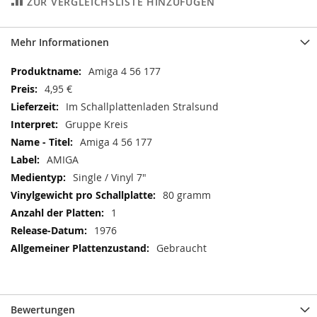
ZUR VERGLEICHSLISTE HINZUFÜGEN
Mehr Informationen
Mehr
Amiga 4 56 177
Informationen
4,95 €
Im Schallplattenladen Stralsund
Gruppe Kreis
Amiga 4 56 177
AMIGA
Single / Vinyl 7"
80 gramm
1
1976
Gebraucht
Bewertungen