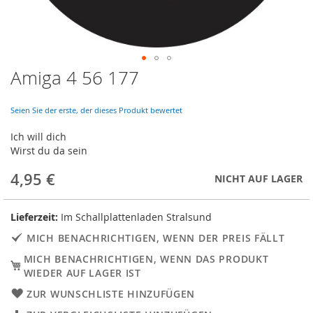
Amiga 4 56 177
Skip
to
the
Seien Sie der erste, der dieses Produkt bewertet
beginning
of
Ich will dich
the
Wirst du da sein
images
gallery
4,95 €
NICHT AUF LAGER
Lieferzeit:
Im Schallplattenladen Stralsund
MICH BENACHRICHTIGEN, WENN DER PREIS FÄLLT
MICH BENACHRICHTIGEN, WENN DAS PRODUKT
WIEDER AUF LAGER IST
ZUR WUNSCHLISTE HINZUFÜGEN