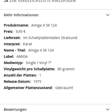
ZUR VERGLEICHSLISTE HINZUFÜGEN
Mehr Informationen
Mehr
Amiga 4 56 124
Informationen
9,95 €
Im Schallplattenladen Stralsund
Karat
Amiga 4 56 124
AMIGA
Single / Vinyl 7"
80 gramm
1
1975
Gebraucht
Bewertungen