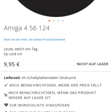
Amiga 4 56 124
Skip
to
the
Seien Sie der erste, der dieses Produkt bewertet
beginning
of
Leute, welch ein Tag
the
Du und ich
images
gallery
9,95 €
NICHT AUF LAGER
Lieferzeit:
Im Schallplattenladen Stralsund
MICH BENACHRICHTIGEN, WENN DER PREIS FÄLLT
MICH BENACHRICHTIGEN, WENN DAS PRODUKT
WIEDER AUF LAGER IST
ZUR WUNSCHLISTE HINZUFÜGEN