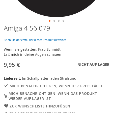
Amiga 4 56 079
Skip
to
the
Seien Sie der erste, der dieses Produkt bewertet
beginning
of
Wenn sie gestatten, Frau Schmidt
the
Laß mich in deine Augen schauen
images
gallery
9,95 €
NICHT AUF LAGER
Lieferzeit:
Im Schallplattenladen Stralsund
MICH BENACHRICHTIGEN, WENN DER PREIS FÄLLT
MICH BENACHRICHTIGEN, WENN DAS PRODUKT
WIEDER AUF LAGER IST
ZUR WUNSCHLISTE HINZUFÜGEN