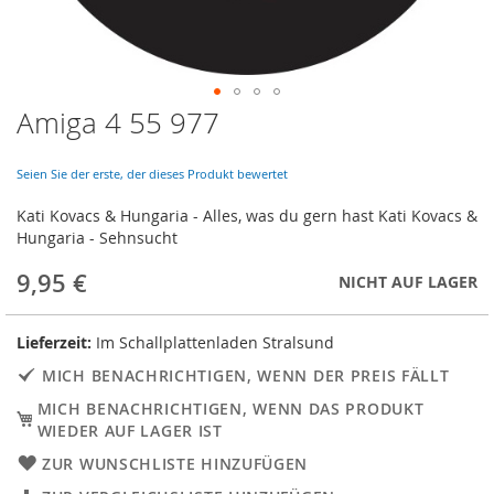
Amiga 4 55 977
Skip
to
the
Seien Sie der erste, der dieses Produkt bewertet
beginning
of
Kati Kovacs & Hungaria - Alles, was du gern hast Kati Kovacs &
the
Hungaria - Sehnsucht
images
gallery
9,95 €
NICHT AUF LAGER
Lieferzeit:
Im Schallplattenladen Stralsund
MICH BENACHRICHTIGEN, WENN DER PREIS FÄLLT
MICH BENACHRICHTIGEN, WENN DAS PRODUKT
WIEDER AUF LAGER IST
ZUR WUNSCHLISTE HINZUFÜGEN