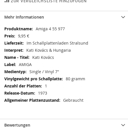
ZUR VERGLEICHSLISTE HINZUFÜGEN
Mehr Informationen
Mehr
Amiga 4 55 977
Informationen
9,95 €
Im Schallplattenladen Stralsund
Kati Kovács & Hungaria
Kati Kovács
AMIGA
Single / Vinyl 7"
80 gramm
1
1973
Gebraucht
Bewertungen