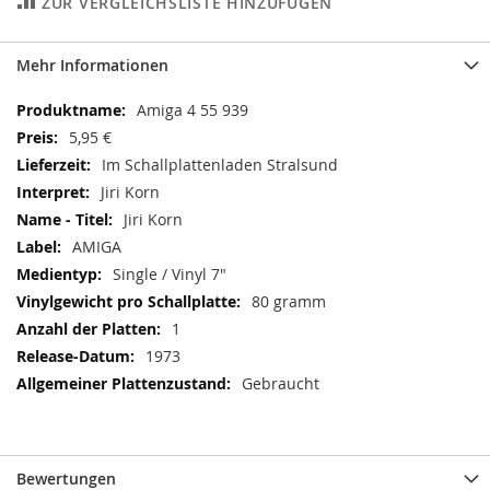
ZUR VERGLEICHSLISTE HINZUFÜGEN
Mehr Informationen
Mehr
Amiga 4 55 939
Informationen
5,95 €
Im Schallplattenladen Stralsund
Jiri Korn
Jiri Korn
AMIGA
Single / Vinyl 7"
80 gramm
1
1973
Gebraucht
Bewertungen