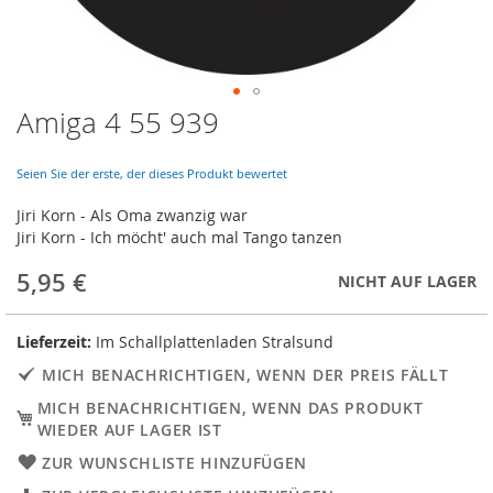
Amiga 4 55 939
Skip
to
the
Seien Sie der erste, der dieses Produkt bewertet
beginning
of
Jiri Korn - Als Oma zwanzig war
the
Jiri Korn - Ich möcht' auch mal Tango tanzen
images
gallery
5,95 €
NICHT AUF LAGER
Lieferzeit:
Im Schallplattenladen Stralsund
MICH BENACHRICHTIGEN, WENN DER PREIS FÄLLT
MICH BENACHRICHTIGEN, WENN DAS PRODUKT
WIEDER AUF LAGER IST
ZUR WUNSCHLISTE HINZUFÜGEN