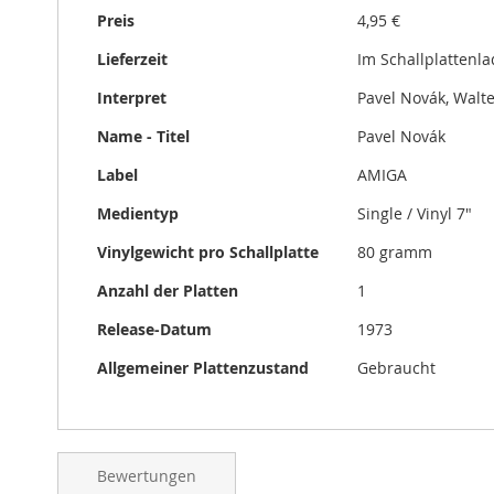
gallery
Preis
4,95 €
Lieferzeit
Im Schallplattenl
Interpret
Pavel Novák, Walt
Name - Titel
Pavel Novák
Label
AMIGA
Medientyp
Single / Vinyl 7"
Vinylgewicht pro Schallplatte
80 gramm
Anzahl der Platten
1
Release-Datum
1973
Allgemeiner Plattenzustand
Gebraucht
Bewertungen