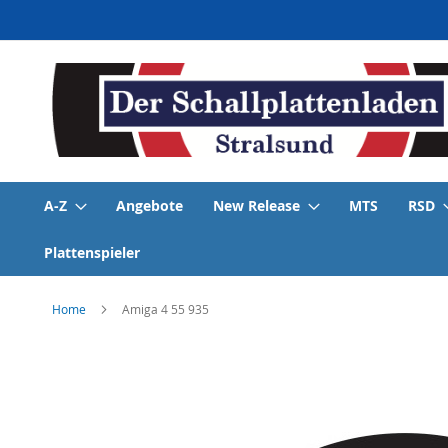
Direkt
zum
Inhalt
A-Z
Angebote
New Release
MTS
RSD
Plattenspieler
Home
Amiga 4 55 935
Skip
to
the
end
of