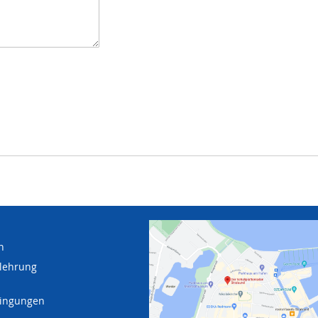
n
lehrung
dingungen