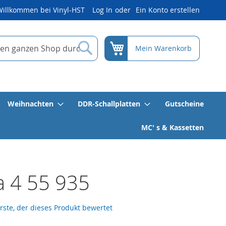
Willkommen bei Vinyl-HST
Log In
Ein Konto erstellen
Suche
Mein Warenkorb
Weihnachten
DDR-Schallplatten
Gutscheine
MC' s & Kassetten
 4 55 935
erste, der dieses Produkt bewertet