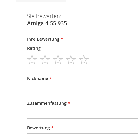
Sie bewerten:
Amiga 4 55 935
Ihre Bewertung
Rating
1
2
3
4
5
star
stars
stars
stars
stars
Nickname
Zusammenfassung
Bewertung