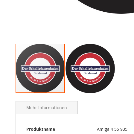
Skip
to
Mehr Informationen
the
beginning
of
the
Mehr
Produktname
Amiga 4 55 935
images
Informationen