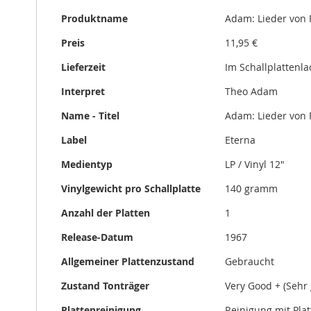
Informationen
gallery
Produktname
Adam: Lieder von 
Preis
11,95 €
Lieferzeit
Im Schallplattenl
Interpret
Theo Adam
Name - Titel
Adam: Lieder von 
Label
Eterna
Medientyp
LP / Vinyl 12"
Vinylgewicht pro Schallplatte
140 gramm
Anzahl der Platten
1
Release-Datum
1967
Allgemeiner Plattenzustand
Gebraucht
Zustand Tonträger
Very Good + (Sehr 
Plattenreinigung
Reinigung mit Pla