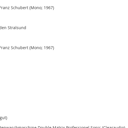
Franz Schubert (Mono; 1967)
aden Stralsund
Franz Schubert (Mono; 1967)
gut)
ttenwaschmaschine Double Matrix Professionel Sonic (Clearaudio)