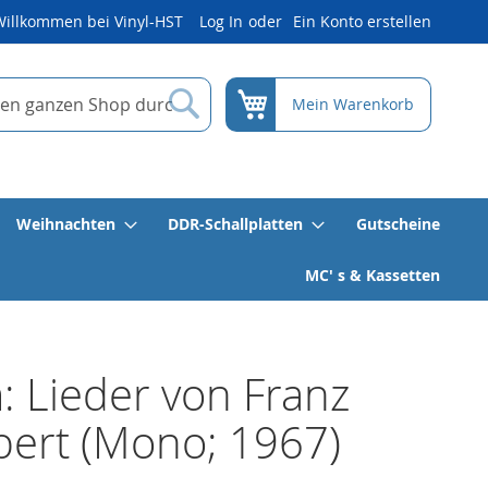
Willkommen bei Vinyl-HST
Log In
Ein Konto erstellen
Suche
Mein Warenkorb
Weihnachten
DDR-Schallplatten
Gutscheine
MC' s & Kassetten
 Lieder von Franz
ert (Mono; 1967)