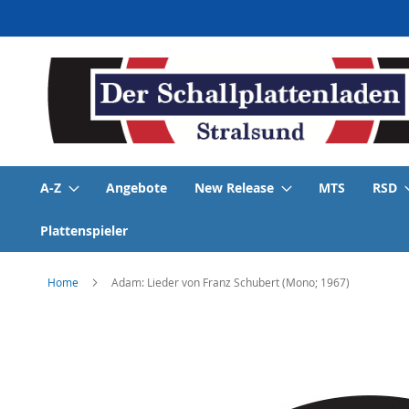
Direkt
zum
Inhalt
A-Z
Angebote
New Release
MTS
RSD
Plattenspieler
Home
Adam: Lieder von Franz Schubert (Mono; 1967)
Skip
to
the
end
of