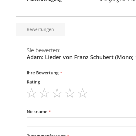
Bewertungen
Sie bewerten:
Adam: Lieder von Franz Schubert (Mono; 
Ihre Bewertung
Rating
1
2
3
4
5
star
stars
stars
stars
stars
Nickname
Zusammenfassung