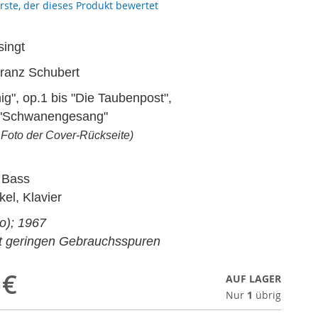
erste, der dieses Produkt bewertet
ingt
Franz Schubert
nig", op.1 bis "Die Taubenpost",
 "Schwanengesang"
 Foto der Cover-Rückseite)
 Bass
el, Klavier
o); 1967
it geringen Gebrauchsspuren
 €
AUF LAGER
Nur
1
übrig