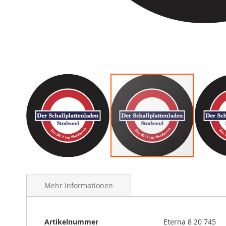
Skip
to
the
Mehr Informationen
beginning
of
the
Mehr
Artikelnummer
Eterna 8 20 745
images