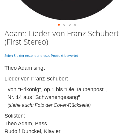
Adam: Lieder von Franz Schubert
Skip
to
(First Stereo)
the
beginning
of
Seien Sie der erste, der dieses Produkt bewertet
the
images
Theo Adam singt
gallery
Lieder von Franz Schubert
- von "Erlkönig", op.1 bis "Die Taubenpost",
Nr. 14 aus "Schwanengesang"
(siehe auch: Foto der Cover-Rückseite)
Solisten:
Theo Adam, Bass
Rudolf Dunckel, Klavier