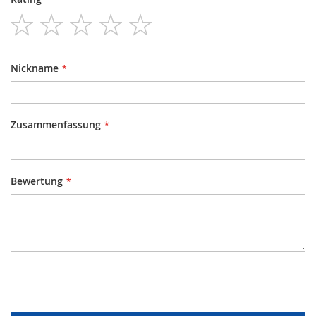
1
2
3
4
5
star
stars
stars
stars
stars
Nickname
Zusammenfassung
Bewertung