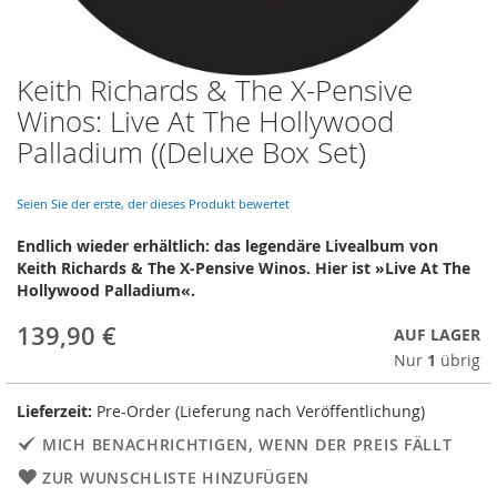
Keith Richards & The X-Pensive
Skip
to
Winos: Live At The Hollywood
the
Palladium ((Deluxe Box Set)
beginning
of
the
Seien Sie der erste, der dieses Produkt bewertet
images
gallery
Endlich wieder erhältlich: das legendäre Livealbum von
Keith Richards & The X-Pensive Winos. Hier ist »Live At The
Hollywood Palladium«.
139,90 €
AUF LAGER
Nur
1
übrig
Lieferzeit:
Pre-Order (Lieferung nach Veröffentlichung)
MICH BENACHRICHTIGEN, WENN DER PREIS FÄLLT
ZUR WUNSCHLISTE HINZUFÜGEN