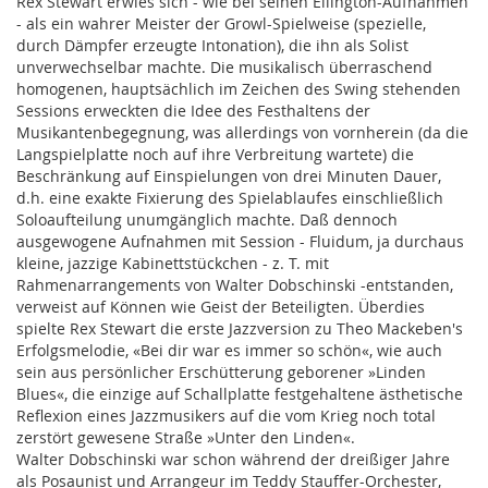
Rex Stewart erwies sich - wie bei seinen Ellington-Aufnahmen
- als ein wahrer Meister der Growl-Spielweise (spezielle,
durch Dämpfer erzeugte Intonation), die ihn als Solist
unverwechselbar machte. Die musikalisch überraschend
homogenen, hauptsächlich im Zeichen des Swing stehenden
Sessions erweckten die Idee des Festhaltens der
Musikantenbegegnung, was allerdings von vornherein (da die
Langspielplatte noch auf ihre Verbreitung wartete) die
Beschränkung auf Einspielungen von drei Minuten Dauer,
d.h. eine exakte Fixierung des Spielablaufes einschließlich
Soloaufteilung unumgänglich machte. Daß dennoch
ausgewogene Aufnahmen mit Session - Fluidum, ja durchaus
kleine, jazzige Kabinettstückchen - z. T. mit
Rahmenarrangements von Walter Dobschinski -entstanden,
verweist auf Können wie Geist der Beteiligten. Überdies
spielte Rex Stewart die erste Jazzversion zu Theo Mackeben's
Erfolgsmelodie, «Bei dir war es immer so schön«, wie auch
sein aus persönlicher Erschütterung geborener »Linden
Blues«, die einzige auf Schallplatte festgehaltene ästhetische
Reflexion eines Jazzmusikers auf die vom Krieg noch total
zerstört gewesene Straße »Unter den Linden«.
Walter Dobschinski war schon während der dreißiger Jahre
als Posaunist und Arrangeur im Teddy Stauffer-Orchester,