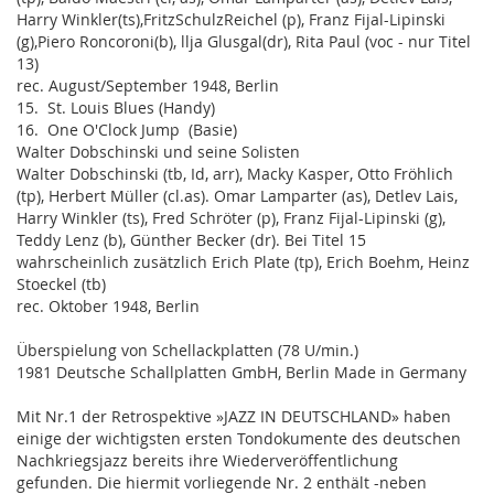
Harry Winkler(ts),FritzSchulzReichel (p), Franz Fijal-Lipinski
(g),Piero Roncoroni(b), llja Glusgal(dr), Rita Paul (voc - nur Titel
13)
rec. August/September 1948, Berlin
15. St. Louis Blues (Handy)
16. One O'Clock Jump (Basie)
Walter Dobschinski und seine Solisten
Walter Dobschinski (tb, Id, arr), Macky Kasper, Otto Fröhlich
(tp), Herbert Müller (cl.as). Omar Lamparter (as), Detlev Lais,
Harry Winkler (ts), Fred Schröter (p), Franz Fijal-Lipinski (g),
Teddy Lenz (b), Günther Becker (dr). Bei Titel 15
wahrscheinlich zusätzlich Erich Plate (tp), Erich Boehm, Heinz
Stoeckel (tb)
rec. Oktober 1948, Berlin
Überspielung von Schellackplatten (78 U/min.)
1981 Deutsche Schallplatten GmbH, Berlin Made in Germany
Mit Nr.1 der Retrospektive »JAZZ IN DEUTSCHLAND» haben
einige der wichtigsten ersten Tondokumente des deutschen
Nachkriegsjazz bereits ihre Wiederveröffentlichung
gefunden. Die hiermit vorliegende Nr. 2 enthält -neben