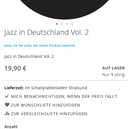
Jazz in Deutschland Vol. 2
Skip
to
the
Seien Sie der erste, der dieses Produkt bewertet
beginning
of
Jazz in Deutschland Vol. 2
the
images
19,90 €
AUF LAGER
gallery
Nur
1
übrig
Lieferzeit:
Im Schallplattenladen Stralsund
MICH BENACHRICHTIGEN, WENN DER PREIS FÄLLT
ZUR WUNSCHLISTE HINZUFÜGEN
ZUR VERGLEICHSLISTE HINZUFÜGEN
Anzahl