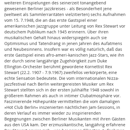
weiteren Einspielungen des seinerzeit tonangebend
gewesenen Berliner Jazzkreises - als Besonderheit jene
(weltweit als Sammlerraritäten vielzitierten) sechs Aufnahmen
vom 15. 7.1948, die an das erste Gastspiel einer
amerikanischen Jazzgruppe unter Leitung von Rex Stewart vor
deutschem Publikum nach 1945 erinnern. Über ihren
musikalischen Gehalt hinaus widerspiegeln auch sie
Optimismus und Tatendrang in jenen Jahren des Aufatmens
und Neubesinnens. Insofern war es völlig natürlich, daß das
erste Gastspiel eines afro-ameri-kanischen Jazz-Stars, wie ihn
der durch seine langjährige Zugehörigkeit zum Duke
Ellington-Orchester berühmt gewordene Kornettist Rex
Stewart (22.2. 1907 - 7.9.1967) zweifellos verkörperte, eine
echte Sensation bedeutete. Die vom internationalen Nizza-
Jazzfestival nach Berlin weitergereisten Musiker um Rex
Stewart stellten sich in der ersten Julihälfte 1948 sowohl in
größerem Rahmen als auch in intimer Clubatmosphäre vor.
Faszinierende Höhepunkte vermittelten die vom damaligen
»Hot Club Berlin« inszenierten nächtlichen Jam-Sessions, in
deren Verlauf es immer wieder zu inspirierenden
Begegnungen zwischen Berliner Musikanten mit ihren Gästen
aus den USA kam. Der erzmusikantische, langjährig erfahrene