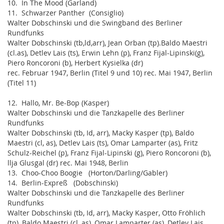
10. In The Mood (Garland)
11. Schwarzer Panther (Consiglio)
Walter Dobschinski und die Swingband des Berliner
Rundfunks
Walter Dobschinski (tb,ld,arr), Jean Orban (tp).Baldo Maestri
(cl.as), Detlev Lais (ts), Erwin Lehn (p), Franz Fijal-Lipinski(g),
Piero Roncoroni (b), Herbert Kysielka (dr)
rec. Februar 1947, Berlin (Titel 9 und 10) rec. Mai 1947, Berlin
(Titel 11)
12. Hallo, Mr. Be-Bop (Kasper)
Walter Dobschinski und die Tanzkapelle des Berliner
Rundfunks
Walter Dobschinski (tb, Id, arr), Macky Kasper (tp), Baldo
Maestri (cl, as), Detlev Lais (ts), Omar Lamparter (as), Fritz
Schulz-Reichel (p), Franz Fijal-Lipinski (g), Piero Roncoroni (b),
llja Glusgal (dr) rec. Mai 1948, Berlin
13. Choo-Choo Boogie (Horton/Darling/Gabler)
14. Berlin-Expreß (Dobschinski)
Walter Dobschinski und die Tanzkapelle des Berliner
Rundfunks
Walter Dobschinski (tb, Id, arr), Macky Kasper, Otto Fröhlich
(tp), Baldo Maestri (cl, as), Omar Lamparter (as), Detlev Lais,