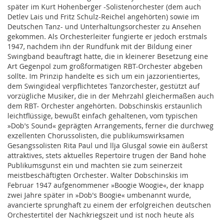
später im Kurt Hohenberger -Solistenorchester (dem auch
Detlev Lais und Fritz Schulz-Reichel angehörten) sowie im
Deutschen Tanz- und Unterhaltungsorchester zu Ansehen
gekommen. Als Orchesterleiter fungierte er jedoch erstmals
1947, nachdem ihn der Rundfunk mit der Bildung einer
Swingband beauftragt hatte, die in kleinerer Besetzung eine
Art Gegenpol zum großformatigen RBT-Orchester abgeben
sollte. Im Prinzip handelte es sich um ein jazzorientiertes,
dem Swingideal verpflichtetes Tanzorchester, gestützt auf
vorzügliche Musiker, die in der Mehrzahl gleichermaßen auch
dem RBT- Orchester angehörten. Dobschinskis erstaunlich
leichtflüssige, bewußt einfach gehaltenen, vom typischen
»Dob's Sound« geprägten Arrangements, ferner die durchweg
exzellenten Chorussolisten, die publikumswirksamen
Gesangssolisten Rita Paul und llja Glusgal sowie ein äußerst
attraktives, stets aktuelles Repertoire trugen der Band hohe
Publikumsgunst ein und machten sie zum seinerzeit
meistbeschäftigten Orchester. Walter Dobschinskis im
Februar 1947 aufgenommener »Boogie Woogie«, der knapp
zwei Jahre später in »Dob's Boogie« umbenannt wurde,
avancierte sprunghaft zu einem der erfolgreichen deutschen
Orchestertitel der Nachkriegszeit und ist noch heute als