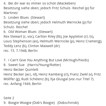
4. Bei dir war es immer so schön (Mackeben)
Besetzung siehe oben; jedoch Fritz Schulz- Reichel (p) für
Martinez
5. Linden Blues (Stewart)
Besetzung siehe oben; jedoch Helmuth Wernicke (p) für
Schulz- Reichel
6. Old Woman Blues (Stewart)
Rex Stewart (c, voc), Carlton Riley (tb), Joe Appleton (cl, ts),
Louis Stephenson (as), Helmuth Wernicke (p), Heinz Cramer(g),
Teddy Lenz (b), Clinton Maxwell (dr)
rec. 15. 7.1948, Berlin
7. I Can't Give You Anything But Love (McHugh/Fieids)
8. Sweet Sue (Harris/Young/Rotter)
Heinz Becker Quintett
Heinz Becker (acc, Id), Heinz Kamberg (cl), Franz Zwikl (v), Fritz
Wöllfer (g), Rudi Schelenz (b), llja Glusgal (voc-nur Titel 7)
rec. Anfang 1949, Berlin
Seite 2
9. Boogie Woogie (Dob's Boogie) (Dobschinski)