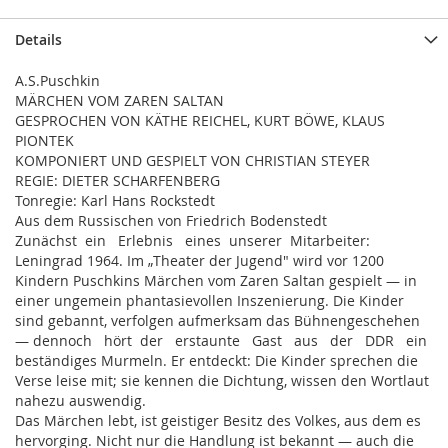
Details
A.S.Puschkin
MÄRCHEN VOM ZAREN SALTAN
GESPROCHEN VON KÄTHE REICHEL, KURT BÖWE, KLAUS
PIONTEK
KOMPONIERT UND GESPIELT VON CHRISTIAN STEYER
REGIE: DIETER SCHARFENBERG
Tonregie: Karl Hans Rockstedt
Aus dem Russischen von Friedrich Bodenstedt
Zunächst ein Erlebnis eines unserer Mitarbeiter:
Leningrad 1964. Im „Theater der Jugend" wird vor 1200
Kindern Puschkins Märchen vom Zaren Saltan gespielt — in
einer ungemein phantasievollen Inszenierung. Die Kinder
sind gebannt, verfolgen aufmerksam das Bühnengeschehen
— dennoch hört der erstaunte Gast aus der DDR ein
beständiges Murmeln. Er entdeckt: Die Kinder sprechen die
Verse leise mit; sie kennen die Dichtung, wissen den Wortlaut
nahezu auswendig.
Das Märchen lebt, ist geistiger Besitz des Volkes, aus dem es
hervorging. Nicht nur die Handlung ist bekannt — auch die