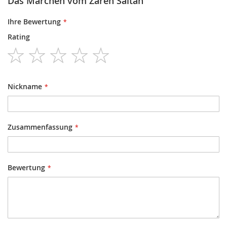
Das Märchen vom Zaren Saltan
Ihre Bewertung
Rating
1
2
3
4
5
star
stars
stars
stars
stars
Nickname
Zusammenfassung
Bewertung