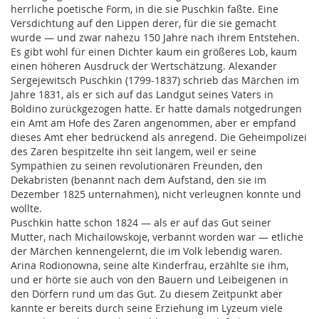
herrliche poetische Form, in die sie Puschkin faßte. Eine
Versdichtung auf den Lippen derer, für die sie gemacht
wurde — und zwar nahezu 150 Jahre nach ihrem Entstehen.
Es gibt wohl für einen Dichter kaum ein größeres Lob, kaum
einen höheren Ausdruck der Wertschätzung. Alexander
Sergejewitsch Puschkin (1799-1837) schrieb das Märchen im
Jahre 1831, als er sich auf das Landgut seines Vaters in
Boldino zurückgezogen hatte. Er hatte damals notgedrungen
ein Amt am Hofe des Zaren angenommen, aber er empfand
dieses Amt eher bedrückend als anregend. Die Geheimpolizei
des Zaren bespitzelte ihn seit langem, weil er seine
Sympathien zu seinen revolutionären Freunden, den
Dekabristen (benannt nach dem Aufstand, den sie im
Dezember 1825 unternahmen), nicht verleugnen konnte und
wollte.
Puschkin hatte schon 1824 — als er auf das Gut seiner
Mutter, nach Michailowskoje, verbannt worden war — etliche
der Märchen kennengelernt, die im Volk lebendig waren.
Arina Rodionowna, seine alte Kinderfrau, erzählte sie ihm,
und er hörte sie auch von den Bauern und Leibeigenen in
den Dörfern rund um das Gut. Zu diesem Zeitpunkt aber
kannte er bereits durch seine Erziehung im Lyzeum viele