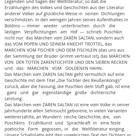
Legenden und Sagen der Weltliteratur, so daß die
Erzählungen des Volkes und Geschichten aus der Literatur
anderer Völker auf glückliche Weise in seinen Dichtungen
verschmolzen. In den wenigen Jahren seines Aufenthaltes in
Boldino — immer wieder unterbrochen durch die
lästigen Verpflichtungen am Hof — schrieb Puschkin
nicht nur das Märchen vom ZAREN SALTAN, sondern auch
das VOM POPEN UND SEINEM KNECHT TROTTEL, das
MÄRCHEN VOM FISCHER UND DEM FISCHLEIN (das uns aus
der Sammlung der Brüder Grimm vertraut ist), das MÄRCHEN
VON DER TOTEN ZARENTOCHTER UND DEN SIEBEN RECKEN
und das MÄRCHEN VOM GOLDENEN HAHN.
Das Märchen vom ZAREN SALTAN geht vermutlich auf eine
Geschichte mit dem Titel „Die Tochter des Reußenkönigs"
zurück, aber die Fassung, die Puschkin dem Stoff gab, ist eine
ganz und gar eigenständige große dichterische
Leistung.
Das Märchen vom ZAREN SALTAN ist eine vom Volke in seiner
Jahrhunderte alten Sehnsucht geborene, in vielen Varianten
weitererzählte, an Wundern reiche Geschichte, die, von
Puschkins Erzählkunst und Sprachkraft in eine feste
poetische Form gegossen,. in die Weltliteratur einging.
Unsere Schallplatte gibt den ungekürzten Text des Dichters in