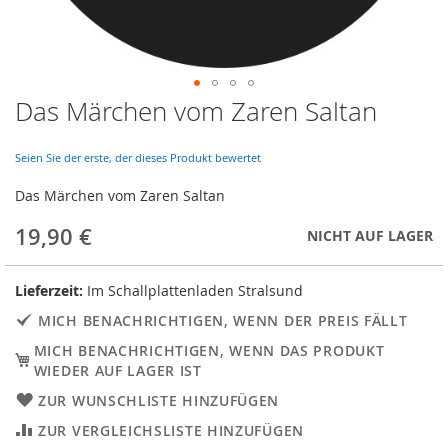
Das Märchen vom Zaren Saltan
Skip
to
the
Seien Sie der erste, der dieses Produkt bewertet
beginning
of
Das Märchen vom Zaren Saltan
the
images
19,90 €
NICHT AUF LAGER
gallery
Lieferzeit:
Im Schallplattenladen Stralsund
MICH BENACHRICHTIGEN, WENN DER PREIS FÄLLT
MICH BENACHRICHTIGEN, WENN DAS PRODUKT
WIEDER AUF LAGER IST
ZUR WUNSCHLISTE HINZUFÜGEN
ZUR VERGLEICHSLISTE HINZUFÜGEN