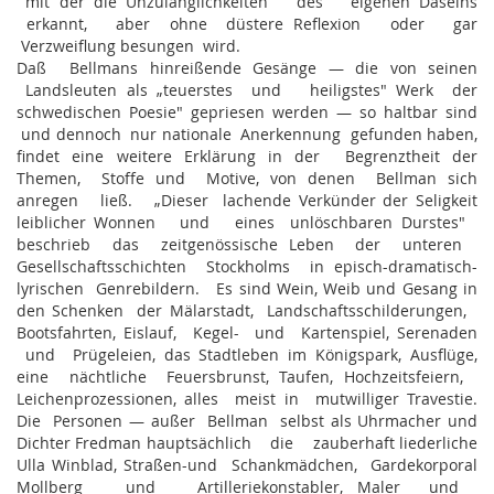
mit der die Unzulänglichkeiten des eigenen Daseins
erkannt, aber ohne düstere Reflexion oder gar
Verzweiflung besungen wird.
Daß Bellmans hinreißende Gesänge — die von seinen
Landsleuten als „teuerstes und heiligstes" Werk der
schwedischen Poesie" gepriesen werden — so haltbar sind
und dennoch nur nationale Anerkennung gefunden haben,
findet eine weitere Erklärung in der Begrenztheit der
Themen, Stoffe und Motive, von denen Bellman sich
anregen ließ. „Dieser lachende Verkünder der Seligkeit
leiblicher Wonnen und eines unlöschbaren Durstes"
beschrieb das zeitgenössische Leben der unteren
Gesellschaftsschichten Stockholms in episch-dramatisch-
lyrischen Genrebildern. Es sind Wein, Weib und Gesang in
den Schenken der Mälarstadt, Landschaftsschilderungen,
Bootsfahrten, Eislauf, Kegel- und Kartenspiel, Serenaden
und Prügeleien, das Stadtleben im Königspark, Ausflüge,
eine nächtliche Feuersbrunst, Taufen, Hochzeitsfeiern,
Leichenprozessionen, alles meist in mutwilliger Travestie.
Die Personen — außer Bellman selbst als Uhrmacher und
Dichter Fredman hauptsächlich die zauberhaft liederliche
Ulla Winblad, Straßen-und Schankmädchen, Gardekorporal
Mollberg und Artilleriekonstabler, Maler und