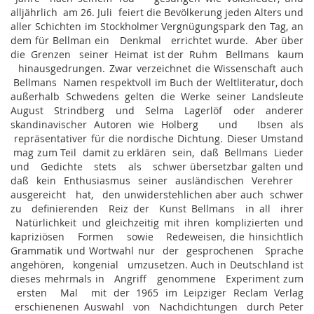
alljährlich am 26. Juli feiert die Bevölkerung jeden Alters und
aller Schichten im Stockholmer Vergnügungspark den Tag, an
dem für Bellman ein Denkmal errichtet wurde. Aber über
die Grenzen seiner Heimat ist der Ruhm Bellmans kaum
hinausgedrungen. Zwar verzeichnet die Wissenschaft auch
Bellmans Namen respektvoll im Buch der Weltliteratur, doch
außerhalb Schwedens gelten die Werke seiner Landsleute
August Strindberg und Selma Lagerlöf oder anderer
skandinavischer Autoren wie Holberg und Ibsen als
repräsentativer für die nordische Dichtung. Dieser Umstand
mag zum Teil damit zu erklären sein, daß Bellmans Lieder
und Gedichte stets als schwer übersetzbar galten und
daß kein Enthusiasmus seiner ausländischen Verehrer
ausgereicht hat, den unwiderstehlichen aber auch schwer
zu definierenden Reiz der Kunst Bellmans in all ihrer
Natürlichkeit und gleichzeitig mit ihren komplizierten und
kapriziösen Formen sowie Redeweisen, die hinsichtlich
Grammatik und Wortwahl nur der gesprochenen Sprache
angehören, kongenial umzusetzen. Auch in Deutschland ist
dieses mehrmals in Angriff genommene Experiment zum
ersten Mal mit der 1965 im Leipziger Reclam Verlag
erschienenen Auswahl von Nachdichtungen durch Peter