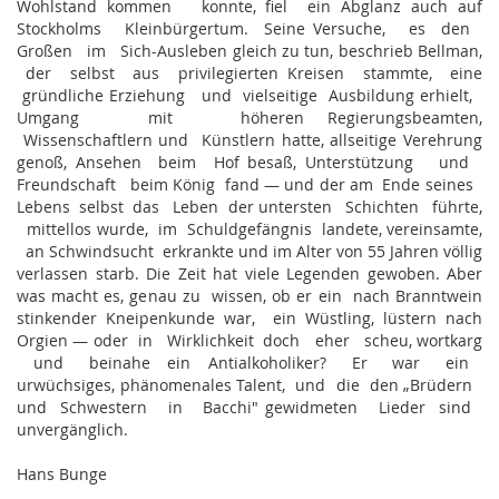
Wohlstand kommen konnte, fiel ein Abglanz auch auf
Stockholms Kleinbürgertum. Seine Versuche, es den
Großen im Sich-Ausleben gleich zu tun, beschrieb Bellman,
der selbst aus privilegierten Kreisen stammte, eine
gründliche Erziehung und vielseitige Ausbildung erhielt,
Umgang mit höheren Regierungsbeamten,
Wissenschaftlern und Künstlern hatte, allseitige Verehrung
genoß, Ansehen beim Hof besaß, Unterstützung und
Freundschaft beim König fand — und der am Ende seines
Lebens selbst das Leben der untersten Schichten führte,
mittellos wurde, im Schuldgefängnis landete, vereinsamte,
an Schwindsucht erkrankte und im Alter von 55 Jahren völlig
verlassen starb. Die Zeit hat viele Legenden gewoben. Aber
was macht es, genau zu wissen, ob er ein nach Branntwein
stinkender Kneipenkunde war, ein Wüstling, lüstern nach
Orgien — oder in Wirklichkeit doch eher scheu, wortkarg
und beinahe ein Antialkoholiker? Er war ein
urwüchsiges, phänomenales Talent, und die den „Brüdern
und Schwestern in Bacchi" gewidmeten Lieder sind
unvergänglich.
Hans Bunge