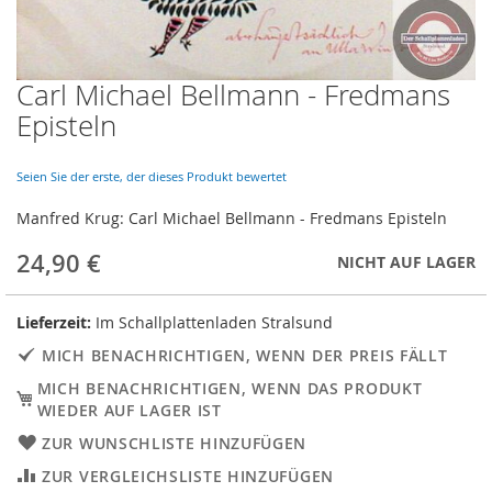
Carl Michael Bellmann - Fredmans
Skip
to
Episteln
the
beginning
of
Seien Sie der erste, der dieses Produkt bewertet
the
Manfred Krug: Carl Michael Bellmann - Fredmans Episteln
images
gallery
24,90 €
NICHT AUF LAGER
Lieferzeit:
Im Schallplattenladen Stralsund
MICH BENACHRICHTIGEN, WENN DER PREIS FÄLLT
MICH BENACHRICHTIGEN, WENN DAS PRODUKT
WIEDER AUF LAGER IST
ZUR WUNSCHLISTE HINZUFÜGEN
ZUR VERGLEICHSLISTE HINZUFÜGEN