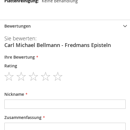
Keine Behandlung
Bewertungen
Sie bewerten:
Carl Michael Bellmann - Fredmans Episteln
Ihre Bewertung
Rating
1
2
3
4
5
star
stars
stars
stars
stars
Nickname
Zusammenfassung