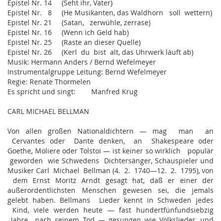
Epistel Nr. 14 (Seht ihr, Vater)
Epistel Nr. 8 (He Musikanten, das Waldhorn soll wettern)
Epistel Nr. 21 (Satan, zerwühle, zerrase)
Epistel Nr. 16 (Wenn ich Geld hab)
Epistel Nr. 25 (Raste an dieser Quelle)
Epistel Nr. 26 (Kerl du bist alt, das Uhrwerk läuft ab)
Musik: Hermann Anders / Bernd Wefelmeyer
Instrumentalgruppe Leitung: Bernd Wefelmeyer
Regie: Renate Thormelen
Es spricht und singt: Manfred Krug
CARL MICHAEL BELLMAN
Von allen großen Nationaldichtern — mag man an
Cervantes oder Dante denken, an Shakespeare oder
Goethe, Moliere oder Tolstoi — ist keiner so wirklich populär
geworden wie Schwedens Dichtersänger, Schauspieler und
Musiker Carl Michael Bellman (4. 2. 1740—12. 2. 1795), von
dem Ernst Moritz Arndt gesagt hat, daß er einer der
außerordentlichsten Menschen gewesen sei, die jemals
gelebt haben. Bellmans Lieder kennt in Schweden jedes
Kind, viele werden heute — fast hundertfünfundsiebzig
Jahre nach seinem Tod — gesungen wie Volkslieder, und