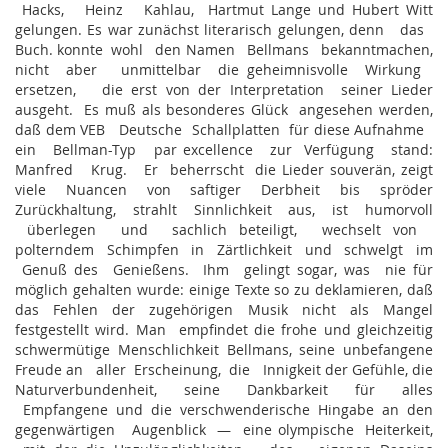
Hacks, Heinz Kahlau, Hartmut Lange und Hubert Witt
gelungen. Es war zunächst literarisch gelungen, denn das
Buch. konnte wohl den Namen Bellmans bekanntmachen,
nicht aber unmittelbar die geheimnisvolle Wirkung
ersetzen, die erst von der Interpretation seiner Lieder
ausgeht. Es muß als besonderes Glück angesehen werden,
daß dem VEB Deutsche Schallplatten für diese Aufnahme
ein Bellman-Typ par excellence zur Verfügung stand:
Manfred Krug. Er beherrscht die Lieder souverän, zeigt
viele Nuancen von saftiger Derbheit bis spröder
Zurückhaltung, strahlt Sinnlichkeit aus, ist humorvoll
überlegen und sachlich beteiligt, wechselt von
polterndem Schimpfen in Zärtlichkeit und schwelgt im
Genuß des Genießens. Ihm gelingt sogar, was nie für
möglich gehalten wurde: einige Texte so zu deklamieren, daß
das Fehlen der zugehörigen Musik nicht als Mangel
festgestellt wird. Man empfindet die frohe und gleichzeitig
schwermütige Menschlichkeit Bellmans, seine unbefangene
Freude an aller Erscheinung, die Innigkeit der Gefühle, die
Naturverbundenheit, seine Dankbarkeit für alles
Empfangene und die verschwenderische Hingabe an den
gegenwärtigen Augenblick — eine olympische Heiterkeit,