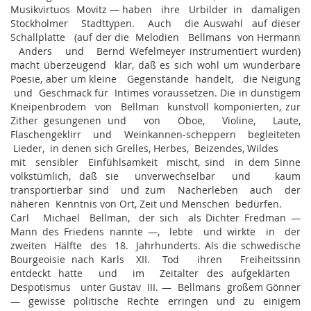
Musikvirtuos Movitz — haben ihre Urbilder in damaligen
Stockholmer Stadttypen. Auch die Auswahl auf dieser
Schallplatte (auf der die Melodien Bellmans von Hermann
Anders und Bernd Wefelmeyer instrumentiert wurden)
macht überzeugend klar, daß es sich wohl um wunderbare
Poesie, aber um kleine Gegenstände handelt, die Neigung
und Geschmack für Intimes voraussetzen. Die in dunstigem
Kneipenbrodem von Bellman kunstvoll komponierten, zur
Zither gesungenen und von Oboe, Violine, Laute,
Flaschengeklirr und Weinkannen-scheppern begleiteten
Lieder, in denen sich Grelles, Herbes, Beizendes, Wildes
mit sensibler Einfühlsamkeit mischt, sind in dem Sinne
volkstümlich, daß sie unverwechselbar und kaum
transportierbar sind und zum Nacherleben auch der
näheren Kenntnis von Ort, Zeit und Menschen bedürfen.
Carl Michael Bellman, der sich als Dichter Fredman —
Mann des Friedens nannte —, lebte und wirkte in der
zweiten Hälfte des 18. Jahrhunderts. Als die schwedische
Bourgeoisie nach Karls XII. Tod ihren Freiheitssinn
entdeckt hatte und im Zeitalter des aufgeklärten
Despotismus unter Gustav III. — Bellmans großem Gönner
— gewisse politische Rechte erringen und zu einigem